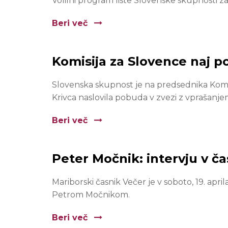
Volilni program liste Slovenske skupnosti z
Beri več
Komisija za Slovence naj p
Slovenska skupnost je na predsednika Komis
Krivca naslovila pobuda v zvezi z vprašanj
Beri več
Peter Močnik: intervju v č
Mariborski časnik Večer je v soboto, 19. april
Petrom Močnikom.
Beri več