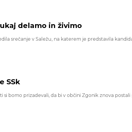
tukaj delamo in živimo
edila srečanje v Saležu, na katerem je predstavila kandid
te SSk
 si bomo prizadevali, da bi v občini Zgonik znova postali