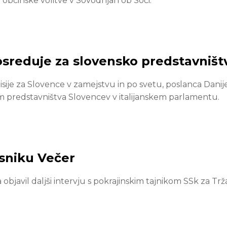
a občinske volitve v Sovodnjah ob Soči.
osreduje za slovensko predstavništ
ije za Slovence v zamejstvu in po svetu, poslanca Danij
em predstavništva Slovencev v italijanskem parlamentu.
asniku Večer
a objavil daljši intervju s pokrajinskim tajnikom SSk za Tr