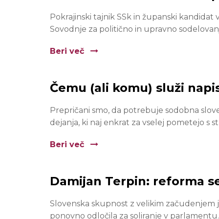
Pokrajinski tajnik SSk in županski kandidat v
Sovodnje za politično in upravno sodelovan
Beri več
Čemu (ali komu) služi napi
Prepričani smo, da potrebuje sodobna slove
dejanja, ki naj enkrat za vselej pometejo s st
Beri več
Damijan Terpin: reforma se
Slovenska skupnost z velikim začudenjem je
ponovno odločila za soliranje v parlamentu.