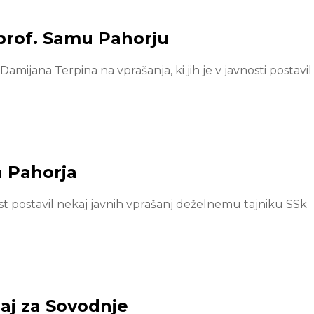
prof. Samu Pahorju
ijana Terpina na vprašanja, ki jih je v javnosti postavil 
a Pahorja
t postavil nekaj javnih vprašanj deželnemu tajniku SSk
paj za Sovodnje