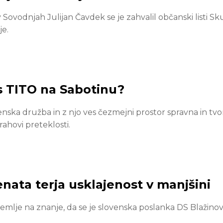
 Sovodnjah Julijan Čavdek se je zahvalil občanski listi Sk
je.
s TITO na Sabotinu?
nska družba in z njo ves čezmejni prostor spravna in tv
rahovi preteklosti.
nata terja usklajenost v manjšini
mlje na znanje, da se je slovenska poslanka DS Blažino