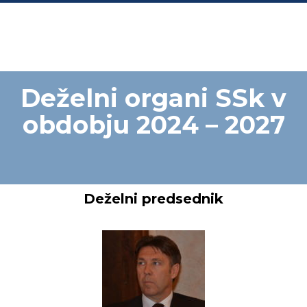
Deželni organi SSk v
obdobju 2024 – 2027
Deželni predsednik