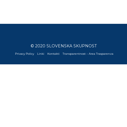
© 2020 SLOVENSKA SKUPNOST
Privacy Policy
Linki
Kontakti
Transparentnost – Area Trasparenza