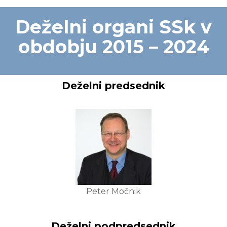
Deželni organi SSk v
obdobju 2015 – 2024
Deželni predsednik
Peter Močnik
Deželni podpredsednik