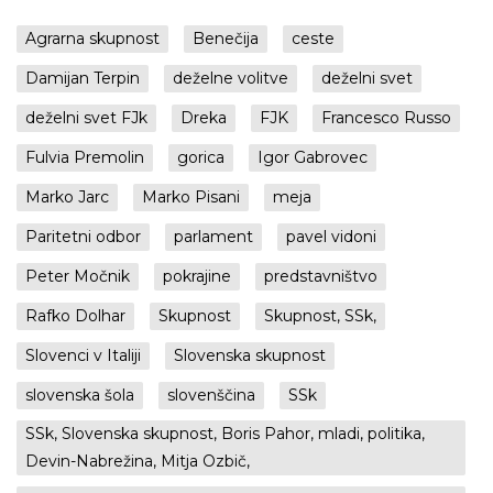
Agrarna skupnost
Benečija
ceste
Damijan Terpin
deželne volitve
deželni svet
deželni svet FJk
Dreka
FJK
Francesco Russo
Fulvia Premolin
gorica
Igor Gabrovec
Marko Jarc
Marko Pisani
meja
Paritetni odbor
parlament
pavel vidoni
Peter Močnik
pokrajine
predstavništvo
Rafko Dolhar
Skupnost
Skupnost, SSk,
Slovenci v Italiji
Slovenska skupnost
slovenska šola
slovenščina
SSk
SSk, Slovenska skupnost, Boris Pahor, mladi, politika,
Devin-Nabrežina, Mitja Ozbič,