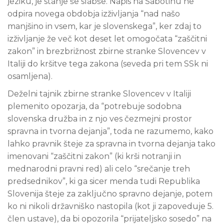
jeziku, je stanje še slabše. Napis na Sabotinu ne
odpira novega obdobja izživljanja “nad našo
manjšino in vsem, kar je slovenskega”, ker zdaj to
izživljanje že več kot deset let omogočata “zaščitni
zakon” in brezbrižnost zbirne stranke Slovencev v
Italiji do kršitve tega zakona (seveda pri tem SSk ni
osamljena).
Deželni tajnik zbirne stranke Slovencev v Italiji
plemenito opozarja, da “potrebuje sodobna
slovenska družba in z njo ves čezmejni prostor
spravna in tvorna dejanja”, toda ne razumemo, kako
lahko pravnik šteje za spravna in tvorna dejanja tako
imenovani “zaščitni zakon” (ki krši notranji in
mednarodni pravni red) ali celo “srečanje treh
predsednikov”, ki ga sicer menda tudi Republika
Slovenija šteje za zaključno spravno dejanje, potem
ko ni nikoli državniško nastopila (kot ji zapoveduje 5.
člen ustave), da bi opozorila “prijateljsko sosedo” na