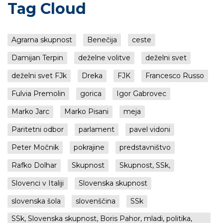
Tag Cloud
Agrarna skupnost
Benečija
ceste
Damijan Terpin
deželne volitve
deželni svet
deželni svet FJk
Dreka
FJK
Francesco Russo
Fulvia Premolin
gorica
Igor Gabrovec
Marko Jarc
Marko Pisani
meja
Paritetni odbor
parlament
pavel vidoni
Peter Močnik
pokrajine
predstavništvo
Rafko Dolhar
Skupnost
Skupnost, SSk,
Slovenci v Italiji
Slovenska skupnost
slovenska šola
slovenščina
SSk
SSk, Slovenska skupnost, Boris Pahor, mladi, politika,