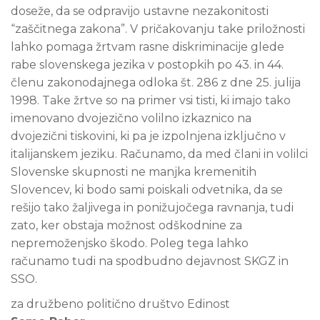
doseže, da se odpravijo ustavne nezakonitosti
“zaščitnega zakona”. V pričakovanju take priložnosti
lahko pomaga žrtvam rasne diskriminacije glede
rabe slovenskega jezika v postopkih po 43. in 44.
členu zakonodajnega odloka št. 286 z dne 25. julija
1998. Take žrtve so na primer vsi tisti, ki imajo tako
imenovano dvojezično volilno izkaznico na
dvojezični tiskovini, ki pa je izpolnjena izključno v
italijanskem jeziku. Računamo, da med člani in volilci
Slovenske skupnosti ne manjka kremenitih
Slovencev, ki bodo sami poiskali odvetnika, da se
rešijo tako žaljivega in ponižujočega ravnanja, tudi
zato, ker obstaja možnost odškodnine za
nepremoženjsko škodo. Poleg tega lahko
računamo tudi na spodbudno dejavnost SKGZ in
SSO.
za družbeno politično društvo Edinost