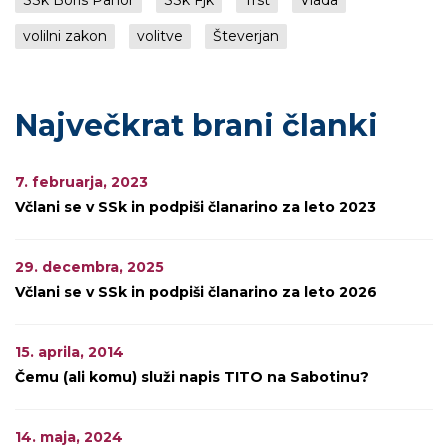
SSk Boris Pahor
SSk Fjk
Trst
Vlada
volilni zakon
volitve
Števerjan
Največkrat brani članki
7. februarja, 2023
Včlani se v SSk in podpiši članarino za leto 2023
29. decembra, 2025
Včlani se v SSk in podpiši članarino za leto 2026
15. aprila, 2014
Čemu (ali komu) služi napis TITO na Sabotinu?
14. maja, 2024