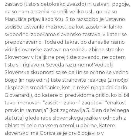
zastavo (tisto s petokrako zvezdo) in ustvaril pogoje,
da so nam orožniki naredili veliko uslugo: da so
Marušiča prijavili sodišču. S to razsodbo je Ustavno
sodišče ustvarilo možnost, da kot zasebniki lahko
svobodno izobešamo slovensko zastavo, v kateri se
prepoznavamo. Toda od takrat do danes še nismo
videli slovenske zastave na sedežu zbirne stranke
Slovencev v Italiji: ne prej tiste z zvezdo, ne potem
tiste s Triglavom. Seveda razumemo! Voditelji
Slovenske skupnosti so se bali in se očitno še vedno
bojijo (in niso edini) tiste strahovite reakcije (z močjo
eksplozije smodnišnice, kot je rekel njega dni Carlo
Giovanardi), do katere bi predvidoma prišlo, ko bi bil
tako imenovani “zaščitni zakon” zagotovil “enakost
pravic in ravnanja” (kot zagotavlja 3. člen deželnega
statuta) glede rabe slovenskega jezika v odnosih z
oblastmi celo na vsem ozemlju občine, katere
slovensko ime Gorica se je prvič pojavilo v