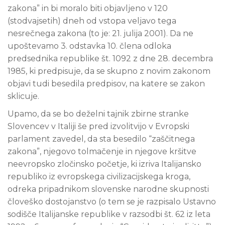
zakona” in bi moralo biti objavljeno v 120
(stodvajsetih) dneh od vstopa veljavo tega
nesrečnega zakona (to je: 21. julija 2001). Da ne
upoštevamo 3. odstavka 10. člena odloka
predsednika republike št. 1092 z dne 28. decembra
1985, ki predpisuje, da se skupno z novim zakonom
objavi tudi besedila predpisov, na katere se zakon
sklicuje.
Upamo, da se bo deželni tajnik zbirne stranke
Slovencev v Italiji še pred izvolitvijo v Evropski
parlament zavedel, da sta besedilo “zaščitnega
zakona”, njegovo tolmačenje in njegove kršitve
neevropsko zločinsko početje, ki izriva Italijansko
republiko iz evropskega civilizacijskega kroga,
odreka pripadnikom slovenske narodne skupnosti
človeško dostojanstvo (o tem se je razpisalo Ustavno
sodišče Italijanske republike v razsodbi št. 62 iz leta