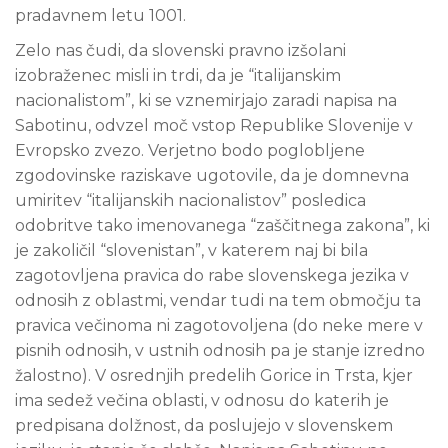
pradavnem letu 1001.
Zelo nas čudi, da slovenski pravno izšolani
izobraženec misli in trdi, da je “italijanskim
nacionalistom”, ki se vznemirjajo zaradi napisa na
Sabotinu, odvzel moč vstop Republike Slovenije v
Evropsko zvezo. Verjetno bodo poglobljene
zgodovinske raziskave ugotovile, da je domnevna
umiritev “italijanskih nacionalistov” posledica
odobritve tako imenovanega “zaščitnega zakona”, ki
je zakoličil “slovenistan”, v katerem naj bi bila
zagotovljena pravica do rabe slovenskega jezika v
odnosih z oblastmi, vendar tudi na tem območju ta
pravica večinoma ni zagotovoljena (do neke mere v
pisnih odnosih, v ustnih odnosih pa je stanje izredno
žalostno). V osrednjih predelih Gorice in Trsta, kjer
ima sedež večina oblasti, v odnosu do katerih je
predpisana dolžnost, da poslujejo v slovenskem