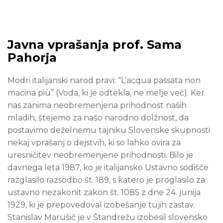
Javna vprašanja prof. Sama
Pahorja
Modri italijanski narod pravi: “L’acqua passata non
macina più” (Voda, ki je odtekla, ne melje več). Ker
nas zanima neobremenjena prihodnost naših
mladih, štejemo za našo narodno dolžnost, da
postavimo deželnemu tajniku Slovenske skupnosti
nekaj vprašanj o dejstvih, ki so lahko ovira za
uresničitev neobremenjene prihodnosti. Bilo je
davnega leta 1987, ko je italijansko Ustavno sodišče
razglasilo razsodbo št. 189, s katero je proglasilo za
ustavno nezakonit zakon št. 1085 z dne 24. junija
1929, ki je prepovedoval izobešanje tujih zastav.
Stanislav Marušič je v Štandrežu izobesil slovensko