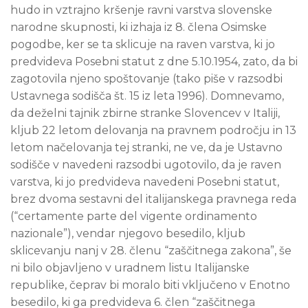
hudo in vztrajno kršenje ravni varstva slovenske
narodne skupnosti, ki izhaja iz 8. člena Osimske
pogodbe, ker se ta sklicuje na raven varstva, ki jo
predvideva Posebni statut z dne 5.10.1954, zato, da bi
zagotovila njeno spoštovanje (tako piše v razsodbi
Ustavnega sodišča št. 15 iz leta 1996). Domnevamo,
da deželni tajnik zbirne stranke Slovencev v Italiji,
kljub 22 letom delovanja na pravnem področju in 13
letom načelovanja tej stranki, ne ve, da je Ustavno
sodišče v navedeni razsodbi ugotovilo, da je raven
varstva, ki jo predvideva navedeni Posebni statut,
brez dvoma sestavni del italijanskega pravnega reda
(“certamente parte del vigente ordinamento
nazionale”), vendar njegovo besedilo, kljub
sklicevanju nanj v 28. členu “zaščitnega zakona”, še
ni bilo objavljeno v uradnem listu Italijanske
republike, čeprav bi moralo biti vključeno v Enotno
besedilo, ki ga predvideva 6. člen “zaščitnega