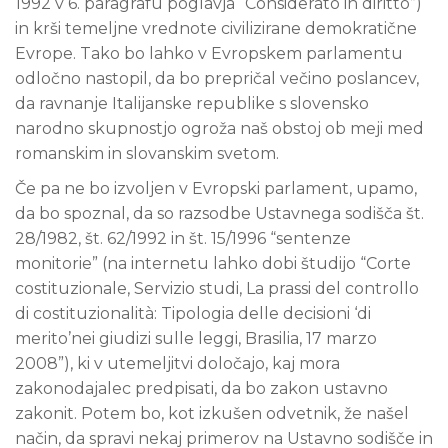
1992 v 6. paragrafu poglavja “Considerato in diritto”)
in krši temeljne vrednote civilizirane demokratične
Evrope. Tako bo lahko v Evropskem parlamentu
odločno nastopil, da bo prepričal večino poslancev,
da ravnanje Italijanske republike s slovensko
narodno skupnostjo ogroža naš obstoj ob meji med
romanskim in slovanskim svetom.
Če pa ne bo izvoljen v Evropski parlament, upamo,
da bo spoznal, da so razsodbe Ustavnega sodišča št.
28/1982, št. 62/1992 in št. 15/1996 “sentenze
monitorie” (na internetu lahko dobi študijo “Corte
costituzionale, Servizio studi, La prassi del controllo
di costituzionalità: Tipologia delle decisioni ‘di
merito’nei giudizi sulle leggi, Brasilia, 17 marzo
2008”), ki v utemeljitvi določajo, kaj mora
zakonodajalec predpisati, da bo zakon ustavno
zakonit. Potem bo, kot izkušen odvetnik, že našel
način, da spravi nekaj primerov na Ustavno sodišče in