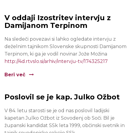
V oddaji Izostritev intervju z
Damijanom Terpinom
Na sledeči povezavi si lahko ogledate intervju z
deželnim tajnikom Slovenske skupnosti Damijanom
Terpinom, ki ga je vodil novinar Jože Možina
http://4d.rtvslo.si/arhiv/intervju-tv/174325217
Beri več
Poslovil se je kap. Julko Ožbot
V 84. letu starosti se je od nas poslovil ladijski
kapetan Julko Ožbot iz Sovodenj ob Soči. Bil je
županski kandidat SSk leta 1999, občinski svetnik in
tajnik sovodenjske sekcije SSk.