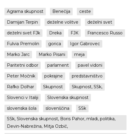
Agrarna skupnost
Benečija
ceste
Damijan Terpin
deželne volitve
deželni svet
deželni svet FJk
Dreka
FJK
Francesco Russo
Fulvia Premolin
gorica
Igor Gabrovec
Marko Jarc
Marko Pisani
meja
Paritetni odbor
parlament
pavel vidoni
Peter Močnik
pokrajine
predstavništvo
Rafko Dolhar
Skupnost
Skupnost, SSk,
Slovenci v Italiji
Slovenska skupnost
slovenska šola
slovenščina
SSk
SSk, Slovenska skupnost, Boris Pahor, mladi, politika,
Devin-Nabrežina, Mitja Ozbič,