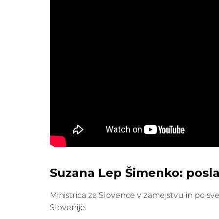
Suzana Lep Šimenko: posla
Ministrica za Slovence v zamejstvu in po 
Slovenije.