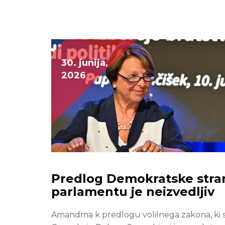
30. junija,
2026
Predlog Demokratske stran
parlamentu je neizvedljiv
Amandma k predlogu volilnega zakona, ki s