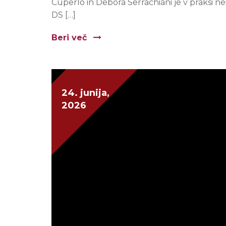
Cuperlo in Debora Serrachiani je v praksi ne
DS […]
Beri več
24. junija,
2026