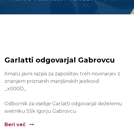
Garlatti odgovarjal Gabrovcu
Kmalu javni razpis za zaposlitev treh novinarjev z
znanjem priznanih manjšinskih jezikovđ
_x000D_
Odbornik za osebje Garlatti odgovarjal deželemu
svetniku SSk Igorju Gabrovcu
Beri več