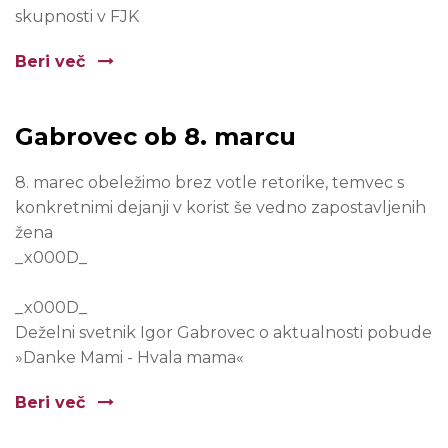
skupnosti v FJK
Beri več
Gabrovec ob 8. marcu
8. marec obeležimo brez votle retorike, temvec s
konkretnimi dejanji v korist še vedno zapostavljenih
žena
_x000D_
_x000D_
Deželni svetnik Igor Gabrovec o aktualnosti pobude
»Danke Mami - Hvala mama«
Beri več