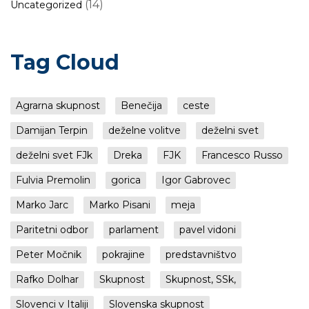
(14)
Uncategorized
Tag Cloud
Agrarna skupnost
Benečija
ceste
Damijan Terpin
deželne volitve
deželni svet
deželni svet FJk
Dreka
FJK
Francesco Russo
Fulvia Premolin
gorica
Igor Gabrovec
Marko Jarc
Marko Pisani
meja
Paritetni odbor
parlament
pavel vidoni
Peter Močnik
pokrajine
predstavništvo
Rafko Dolhar
Skupnost
Skupnost, SSk,
Slovenci v Italiji
Slovenska skupnost