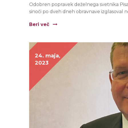
Odobren popravek deželnega svetnika Pisani
sinoči po dveh dneh obravnave izglasoval n
Beri več
24. maja,
2023