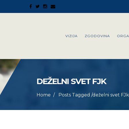
VIZIJA
ZGODOVINA
ORGA
DEŽELNI SVET FJK
Home
Posts Tagged
/
deželni svet FJk