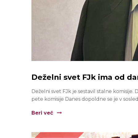
Deželni svet FJk ima od da
Deželni svet FJk je sestavil stalne komisije
pete komisije Danes dopoldne se je v sosledju
Beri več