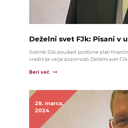
Deželni svet FJk: Pisani v 
Svetnik SSk poudaril pozitivne plati finanč
vredni še večje pozornosti. Deželni svet FJk
Beri več
28. marca,
2024