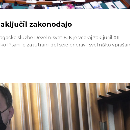
aključil zakonodajo
goške službe Deželni svet FJK je včeraj zaključil XII.
Pisani je za jutranji del seje pripravil svetniško vprašan