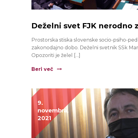
Deželni svet FJK nerodno z
Prostorska stiska slovenske socio-psiho-peda
zakonodajno dobo. Deželni svetnik SSk Marko 
Opozoriti je želel […]
Beri več
9.
novembra,
2021