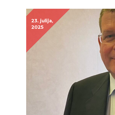
23. julija,
2025