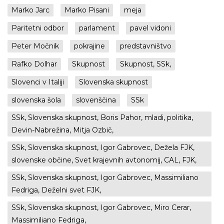
Marko Jarc
Marko Pisani
meja
Paritetni odbor
parlament
pavel vidoni
Peter Močnik
pokrajine
predstavništvo
Rafko Dolhar
Skupnost
Skupnost, SSk,
Slovenci v Italiji
Slovenska skupnost
slovenska šola
slovenščina
SSk
SSk, Slovenska skupnost, Boris Pahor, mladi, politika,
Devin-Nabrežina, Mitja Ozbič,
SSk, Slovenska skupnost, Igor Gabrovec, Dežela FJK,
slovenske občine, Svet krajevnih avtonomij, CAL, FJK,
SSk, Slovenska skupnost, Igor Gabrovec, Massimiliano
Fedriga, Deželni svet FJK,
SSk, Slovenska skupnost, Igor Gabrovec, Miro Cerar,
Massimiliano Fedriga,