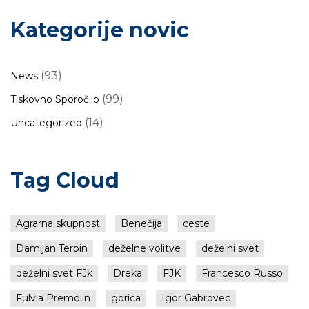
Kategorije novic
(93)
News
(99)
Tiskovno Sporočilo
(14)
Uncategorized
Tag Cloud
Agrarna skupnost
Benečija
ceste
Damijan Terpin
deželne volitve
deželni svet
deželni svet FJk
Dreka
FJK
Francesco Russo
Fulvia Premolin
gorica
Igor Gabrovec