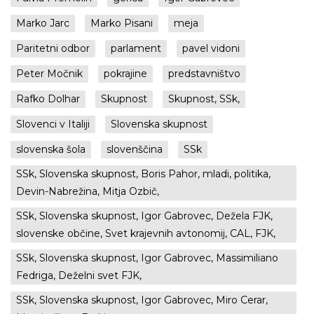
Marko Jarc
Marko Pisani
meja
Paritetni odbor
parlament
pavel vidoni
Peter Močnik
pokrajine
predstavništvo
Rafko Dolhar
Skupnost
Skupnost, SSk,
Slovenci v Italiji
Slovenska skupnost
slovenska šola
slovenščina
SSk
SSk, Slovenska skupnost, Boris Pahor, mladi, politika,
Devin-Nabrežina, Mitja Ozbič,
SSk, Slovenska skupnost, Igor Gabrovec, Dežela FJK,
slovenske občine, Svet krajevnih avtonomij, CAL, FJK,
SSk, Slovenska skupnost, Igor Gabrovec, Massimiliano
Fedriga, Deželni svet FJK,
SSk, Slovenska skupnost, Igor Gabrovec, Miro Cerar,