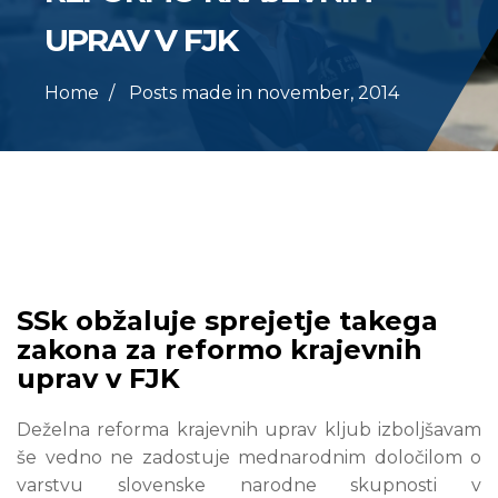
UPRAV V FJK
Home
Posts made in november, 2014
SSk obžaluje sprejetje takega
zakona za reformo krajevnih
uprav v FJK
Deželna reforma krajevnih uprav kljub izboljšavam
še vedno ne zadostuje mednarodnim določilom o
varstvu slovenske narodne skupnosti v