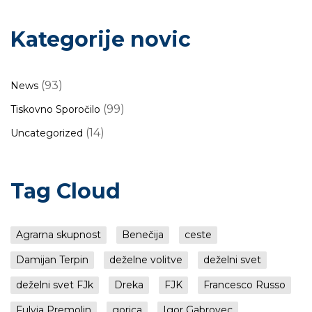
Kategorije novic
(93)
News
(99)
Tiskovno Sporočilo
(14)
Uncategorized
Tag Cloud
Agrarna skupnost
Benečija
ceste
Damijan Terpin
deželne volitve
deželni svet
deželni svet FJk
Dreka
FJK
Francesco Russo
Fulvia Premolin
gorica
Igor Gabrovec