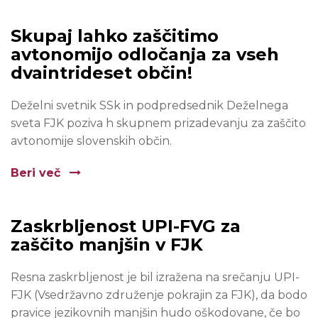
Skupaj lahko zaščitimo
avtonomijo odločanja za vseh
dvaintrideset občin!
Deželni svetnik SSk in podpredsednik Deželnega
sveta FJK poziva h skupnem prizadevanju za zaščito
avtonomije slovenskih občin.
Beri več
Zaskrbljenost UPI-FVG za
zaščito manjšin v FJK
Resna zaskrbljenost je bil izražena na srečanju UPI-
FJK (Vsedržavno združenje pokrajin za FJK), da bodo
pravice jezikovnih manjšin hudo oškodovane, če bo