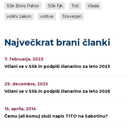
SSk Boris Pahor
SSk Fjk
Trst
Vlada
volilni zakon
volitve
Števerjan
Največkrat brani članki
7. februarja, 2023
Včlani se v SSk in podpiši članarino za leto 2023
29. decembra, 2025
Včlani se v SSk in podpiši članarino za leto 2026
15. aprila, 2014
Čemu (ali komu) služi napis TITO na Sabotinu?