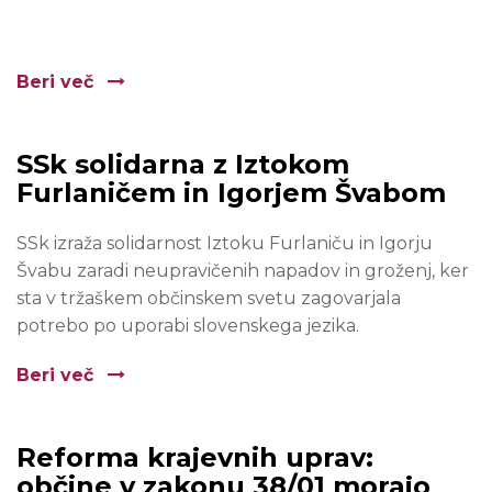
Beri več
SSk solidarna z Iztokom
Furlaničem in Igorjem Švabom
SSk izraža solidarnost Iztoku Furlaniču in Igorju
Švabu zaradi neupravičenih napadov in groženj, ker
sta v tržaškem občinskem svetu zagovarjala
potrebo po uporabi slovenskega jezika.
Beri več
Reforma krajevnih uprav:
občine v zakonu 38/01 morajo