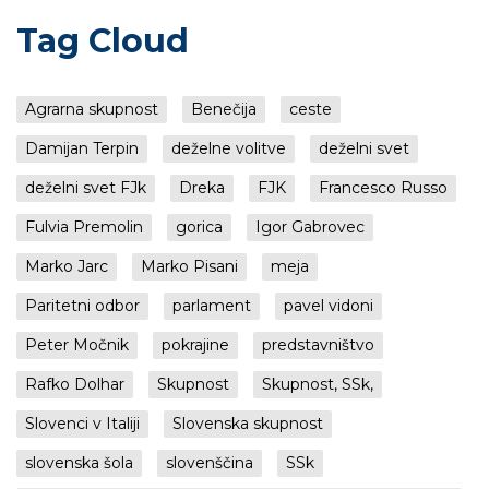
Tag Cloud
Agrarna skupnost
Benečija
ceste
Damijan Terpin
deželne volitve
deželni svet
deželni svet FJk
Dreka
FJK
Francesco Russo
Fulvia Premolin
gorica
Igor Gabrovec
Marko Jarc
Marko Pisani
meja
Paritetni odbor
parlament
pavel vidoni
Peter Močnik
pokrajine
predstavništvo
Rafko Dolhar
Skupnost
Skupnost, SSk,
Slovenci v Italiji
Slovenska skupnost
slovenska šola
slovenščina
SSk