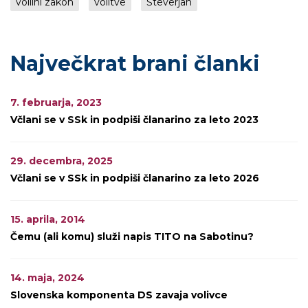
volilni zakon
volitve
Števerjan
Največkrat brani članki
7. februarja, 2023
Včlani se v SSk in podpiši članarino za leto 2023
29. decembra, 2025
Včlani se v SSk in podpiši članarino za leto 2026
15. aprila, 2014
Čemu (ali komu) služi napis TITO na Sabotinu?
14. maja, 2024
Slovenska komponenta DS zavaja volivce