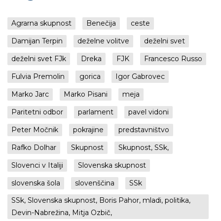
Agrarna skupnost
Benečija
ceste
Damijan Terpin
deželne volitve
deželni svet
deželni svet FJk
Dreka
FJK
Francesco Russo
Fulvia Premolin
gorica
Igor Gabrovec
Marko Jarc
Marko Pisani
meja
Paritetni odbor
parlament
pavel vidoni
Peter Močnik
pokrajine
predstavništvo
Rafko Dolhar
Skupnost
Skupnost, SSk,
Slovenci v Italiji
Slovenska skupnost
slovenska šola
slovenščina
SSk
SSk, Slovenska skupnost, Boris Pahor, mladi, politika,
Devin-Nabrežina, Mitja Ozbič,