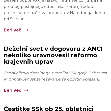
Deželni odbor FJk je na svoji redni seji 23. junija na
predlog pristojnega odbornika Peronija odobril
preliminaren načrt za prenovitev Narodnega doma
pri Sv. Ivanu.
Beri več
Deželni svet v dogovoru z ANCI
nekoliko uravnovesil reformo
krajevnih uprav
Zadovoljstvo deželnega svetnika SSk gorja Gabrovca
in pripravljenost za reševanje še odprtih vprašanj.
Beri več
Čestitke SSk ob 25. obletnici