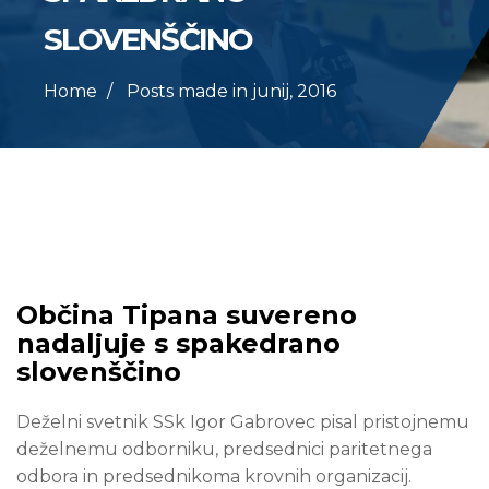
SLOVENŠČINO
Home
Posts made in junij, 2016
Občina Tipana suvereno
nadaljuje s spakedrano
slovenščino
Deželni svetnik SSk Igor Gabrovec pisal pristojnemu
deželnemu odborniku, predsednici paritetnega
odbora in predsednikoma krovnih organizacij.