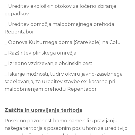
_ Ureditev ekoloških otokov za ločeno zbiranje
odpadkov
_ Ureditev območja maloobmejnega prehoda
Repentabor
_ Obnova Kulturnega doma (Stare šole) na Colu
_ Razširitev plinskega omrežja
_ Izredno vzdrževanje občinskih cest
_ Iskanje možnosti, tudi v okviru javno-zasebnega
sodelovanja, za ureditev stavbe ex-kasarne pri
maloobmenjem prehodu Repentabor
Zaščita in upravljanje teritorja
Posebno pozornost bomo namenili upravljanju
našega teritorja s posebnim posluhom za ureditvijo