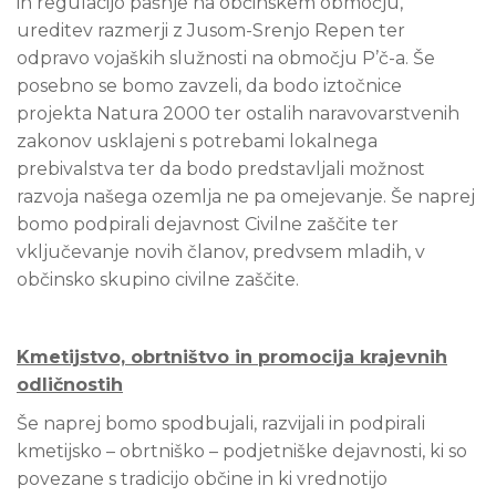
in regulacijo pašnje na občinskem območju,
ureditev razmerji z Jusom-Srenjo Repen ter
odpravo vojaških služnosti na območju P’č-a. Še
posebno se bomo zavzeli, da bodo iztočnice
projekta Natura 2000 ter ostalih naravovarstvenih
zakonov usklajeni s potrebami lokalnega
prebivalstva ter da bodo predstavljali možnost
razvoja našega ozemlja ne pa omejevanje. Še naprej
bomo podpirali dejavnost Civilne zaščite ter
vključevanje novih članov, predvsem mladih, v
občinsko skupino civilne zaščite.
Kmetijstvo, obrtništvo in promocija krajevnih
odličnostih
Še naprej bomo spodbujali, razvijali in podpirali
kmetijsko – obrtniško – podjetniške dejavnosti, ki so
povezane s tradicijo občine in ki vrednotijo