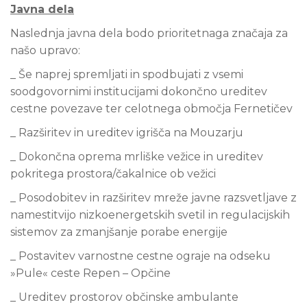
Javna dela
Naslednja javna dela bodo prioritetnaga značaja za
našo upravo:
_ Še naprej spremljati in spodbujati z vsemi
soodgovornimi institucijami dokončno ureditev
cestne povezave ter celotnega območja Fernetičev
_ Razširitev in ureditev igrišča na Mouzarju
_ Dokončna oprema mrliške vežice in ureditev
pokritega prostora/čakalnice ob vežici
_ Posodobitev in razširitev mreže javne razsvetljave z
namestitvijo nizkoenergetskih svetil in regulacijskih
sistemov za zmanjšanje porabe energije
_ Postavitev varnostne cestne ograje na odseku
»Pule« ceste Repen – Opčine
_ Ureditev prostorov občinske ambulante