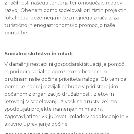
značilnosti našega teritorja ter omogočajo njegov
razvoj. Obenem bomo sodelovali pri tistih projektih,
lokalnega, deželnega in čezmejnega značaja, za
turistično in enogastronomsko promocijo naše
ponudbe.
Socialno skrbstvo in mladi
V današnji nestabilni gospodarski situaciji je pomoč
in podpora socialno ogroženim občanom in
družinam naše občine prioriteta naloga. Ob tem pa
bomo še naprej razvijali pobude v prid starejšim
občanom z organizacijo družabnosti, izletov in
letovanj. V sodelovanju z vaškimi društvi želimo
spodbujati projekte namenjenim mladini,
zagotavljati ter vključevati mlade v soodločanje in v
aktivno upravljanje občine.