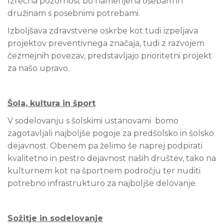
Izrecna pozornost bo namenjena osebam in
družinam s posebnimi potrebami.
Izboljšava zdravstvene oskrbe kot tudi izpeljava
projektov preventivnega značaja, tudi z razvojem
čezmejnih povezav, predstavljajo prioritetni projekt
za našo upravo.
Šola, kultura in šport
V sodelovanju s šolskimi ustanovami bomo
zagotavljali najboljše pogoje za predšolsko in šolsko
dejavnost. Obenem pa želimo še naprej podpirati
kvalitetno in pestro dejavnost naših društev, tako na
kulturnem kot na športnem področju ter nuditi
potrebno infrastrukturo za najboljše delovanje.
Sožitje in sodelovanje