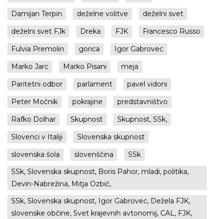
Damijan Terpin
deželne volitve
deželni svet
deželni svet FJk
Dreka
FJK
Francesco Russo
Fulvia Premolin
gorica
Igor Gabrovec
Marko Jarc
Marko Pisani
meja
Paritetni odbor
parlament
pavel vidoni
Peter Močnik
pokrajine
predstavništvo
Rafko Dolhar
Skupnost
Skupnost, SSk,
Slovenci v Italiji
Slovenska skupnost
slovenska šola
slovenščina
SSk
SSk, Slovenska skupnost, Boris Pahor, mladi, politika,
Devin-Nabrežina, Mitja Ozbič,
SSk, Slovenska skupnost, Igor Gabrovec, Dežela FJK,
slovenske občine, Svet krajevnih avtonomij, CAL, FJK,