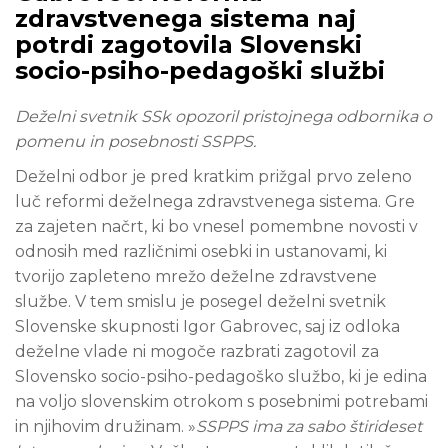
zdravstvenega sistema naj
potrdi zagotovila Slovenski
socio-psiho-pedagoški službi
Deželni svetnik SSk opozoril pristojnega odbornika o
pomenu in posebnosti SSPPS.
Deželni odbor je pred kratkim prižgal prvo zeleno
luč reformi deželnega zdravstvenega sistema. Gre
za zajeten načrt, ki bo vnesel pomembne novosti v
odnosih med različnimi osebki in ustanovami, ki
tvorijo zapleteno mrežo deželne zdravstvene
službe. V tem smislu je posegel deželni svetnik
Slovenske skupnosti Igor Gabrovec, saj iz odloka
deželne vlade ni mogoče razbrati zagotovil za
Slovensko socio-psiho-pedagoško službo, ki je edina
na voljo slovenskim otrokom s posebnimi potrebami
in njihovim družinam. »
SSPPS
ima za sabo štirideset