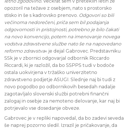
letno zgodovino.
Večkrat sem v preteklih letih že
opozoril na težave z osebjem, nato s prostorsko
stisko in še s kadrovsko prenovo.
Odgovori so bili
večinoma nedorečeni, priča sem bil podajanja
odgovornosti in pristojnosti, potrebno je bilo čakati
na novo konvencijo, potem na imenovanje novega
vodstva zdravstvene službe nato še na napovedano
reformo zdravstva
« je dejal Gabrovec. Predstavniku
SSk je v zbornici odgovarjal odbornik Riccardo
Riccardi, ki je razložil, da bo SSPPS tudi v bodoče
ostala uokvirjena v tržaško univerzitetno
zdravstveno podjetje ASUGI. Slednje naj bi tudi z
novo pogodbo po odbornikovih besedah nadalje
zagotavljalo slovenski službi potrebni finančni
zalogaj in osebje za nemoteno delovanje, kar naj bi
potrjevalo vse dosedanje obveze.
Gabrovec je v repliki napovedal, da bo zadevi seveda
še naprej pozorno sledil. Izrazil je pričakovanje, da