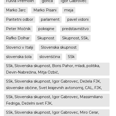
Fulvia Premolin
gorica
Igor Gabrovec
Marko Jarc
Marko Pisani
meja
Paritetni odbor
parlament
pavel vidoni
Peter Močnik
pokrajine
predstavništvo
Rafko Dolhar
Skupnost
Skupnost, SSk,
Slovenci v Italiji
Slovenska skupnost
slovenska šola
slovenščina
SSk
SSk, Slovenska skupnost, Boris Pahor, mladi, politika,
Devin-Nabrežina, Mitja Ozbič,
SSk, Slovenska skupnost, Igor Gabrovec, Dežela FJK,
slovenske občine, Svet krajevnih avtonomij, CAL, FJK,
SSk, Slovenska skupnost, Igor Gabrovec, Massimiliano
Fedriga, Deželni svet FJK,
SSk, Slovenska skupnost, Igor Gabrovec, Miro Cerar,