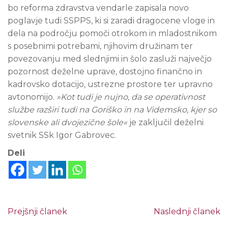
bo reforma zdravstva vendarle zapisala novo
poglavje tudi SSPPS, ki si zaradi dragocene vloge in
dela na področju pomoči otrokom in mladostnikom
s posebnimi potrebami, njihovim družinam ter
povezovanju med slednjimi in šolo zasluži največjo
pozornost deželne uprave, dostojno finančno in
kadrovsko dotacijo, ustrezne prostore ter upravno
avtonomijo.
»Kot tudi je nujno, da se operativnost
službe razširi tudi na Goriško in na Videmsko, kjer so
slovenske ali dvojezične šole«
je zaključil deželni
svetnik SSk Igor Gabrovec.
Deli
Prejšnji članek
Naslednji članek