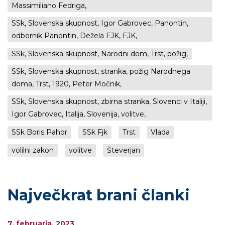
Massimiliano Fedriga,
SSk, Slovenska skupnost, Igor Gabrovec, Panontin,
odbornik Panontin, Dežela FJK, FJK,
SSk, Slovenska skupnost, Narodni dom, Trst, požig,
SSk, Slovenska skupnost, stranka, požig Narodnega
doma, Trst, 1920, Peter Močnik,
SSk, Slovenska skupnost, zbirna stranka, Slovenci v Italiji,
Igor Gabrovec, Italija, Slovenija, volitve,
SSk Boris Pahor
SSk Fjk
Trst
Vlada
volilni zakon
volitve
Števerjan
Največkrat brani članki
7. februarja, 2023