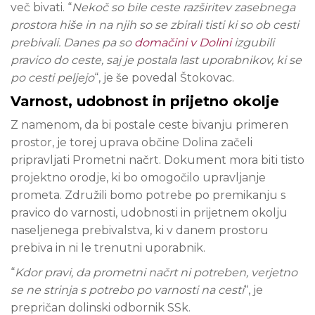
več bivati. “
Nekoč so bile ceste razširitev zasebnega
prostora hiše in na njih so se zbirali tisti ki so ob cesti
prebivali. Danes pa so
domačini v Dolini
izgubili
pravico do ceste, saj je postala last uporabnikov, ki se
po cesti peljejo
“, je še povedal Štokovac.
Varnost, udobnost in prijetno okolje
Z namenom, da bi postale ceste bivanju primeren
prostor, je torej uprava občine Dolina začeli
pripravljati Prometni načrt. Dokument mora biti tisto
projektno orodje, ki bo omogočilo upravljanje
prometa. Združili bomo potrebe po premikanju s
pravico do varnosti, udobnosti in prijetnem okolju
naseljenega prebivalstva, ki v danem prostoru
prebiva in ni le trenutni uporabnik.
“
Kdor pravi, da prometni načrt ni potreben, verjetno
se ne strinja s potrebo po varnosti na cesti
“, je
prepričan dolinski odbornik SSk.