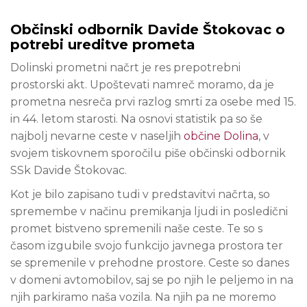
Občinski odbornik Davide Štokovac o
potrebi ureditve prometa
Dolinski prometni načrt je res prepotrebni
prostorski akt. Upoštevati namreč moramo, da je
prometna nesreča prvi razlog smrti za osebe med 15.
in 44. letom starosti. Na osnovi statistik pa so še
najbolj nevarne ceste v naseljih
občine Dolina
, v
svojem tiskovnem sporočilu piše občinski odbornik
SSk Davide Štokovac.
Kot je bilo zapisano tudi v predstavitvi načrta, so
spremembe v načinu premikanja ljudi in posledični
promet bistveno spremenili naše ceste. Te so s
časom izgubile svojo funkcijo javnega prostora ter
se spremenile v prehodne prostore. Ceste so danes
v domeni avtomobilov, saj se po njih le peljemo in na
njih parkiramo naša vozila. Na njih pa ne moremo