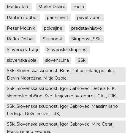
Marko Jarc
Marko Pisani
meja
Paritetni odbor
parlament
pavel vidoni
Peter Močnik
pokrajine
predstavništvo
Rafko Dolhar
Skupnost
Skupnost, SSk,
Slovenci v Italiji
Slovenska skupnost
slovenska šola
slovenščina
SSk
SSk, Slovenska skupnost, Boris Pahor, mladi, politika,
Devin-Nabrežina, Mitja Ozbič,
SSk, Slovenska skupnost, Igor Gabrovec, Dežela FJK,
slovenske občine, Svet krajevnih avtonomij, CAL, FJK,
SSk, Slovenska skupnost, Igor Gabrovec, Massimiliano
Fedriga, Deželni svet FJK,
SSk, Slovenska skupnost, Igor Gabrovec, Miro Cerar,
Massimiliano Fedriga,