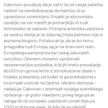
Gabrovec poudarja, da je načrt že od vsega začetka
naletel na neodobravanje domačinov, ki so
upravičeno vznemirjeni. Projekt je ekonomsko
vprašljiv, na več mestih je pomanjkljiv in tudi
tehnološko že zastarel. Priznana ameriška ustanova
za varstvo okolja je že zdavnaj črtala palmovo olje iz
seznama biogoriv. Pričakovati je, da se bo temu
prilagodila tudi Evropa, saj je na dnevnem redu
Evropskega parlamenta kar nekaj zakonskih
osnutkov. Obenem moramo upoštevati
nezanemarljive posledice, ki bi jih imelo prevažanje
60.000 ton goriva letno iz slonokoščene obale v
tržaško pristanišče, od koder bi ga predvidoma s
tovornjaki vozili še na Opčine. Izbrano območje –
nadaljuje Gabrovec v premisah svojega svetniškega
vprašanja – je gosto naseljeno, poleg tega pa se
nahaja tik ob evropsko zaščitenih conah Natura
2000 in državne meje. Je kdo že soudeležil