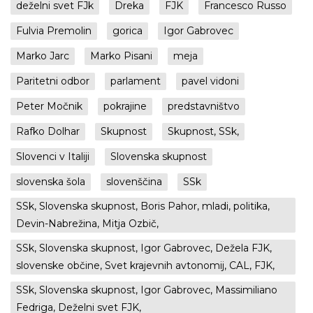
deželni svet FJk
Dreka
FJK
Francesco Russo
Fulvia Premolin
gorica
Igor Gabrovec
Marko Jarc
Marko Pisani
meja
Paritetni odbor
parlament
pavel vidoni
Peter Močnik
pokrajine
predstavništvo
Rafko Dolhar
Skupnost
Skupnost, SSk,
Slovenci v Italiji
Slovenska skupnost
slovenska šola
slovenščina
SSk
SSk, Slovenska skupnost, Boris Pahor, mladi, politika,
Devin-Nabrežina, Mitja Ozbič,
SSk, Slovenska skupnost, Igor Gabrovec, Dežela FJK,
slovenske občine, Svet krajevnih avtonomij, CAL, FJK,
SSk, Slovenska skupnost, Igor Gabrovec, Massimiliano
Fedriga, Deželni svet FJK,