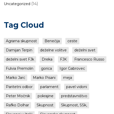
(14)
Uncategorized
Tag Cloud
Agrarna skupnost
Benečija
ceste
Damijan Terpin
deželne volitve
deželni svet
deželni svet FJk
Dreka
FJK
Francesco Russo
Fulvia Premolin
gorica
Igor Gabrovec
Marko Jarc
Marko Pisani
meja
Paritetni odbor
parlament
pavel vidoni
Peter Močnik
pokrajine
predstavništvo
Rafko Dolhar
Skupnost
Skupnost, SSk,