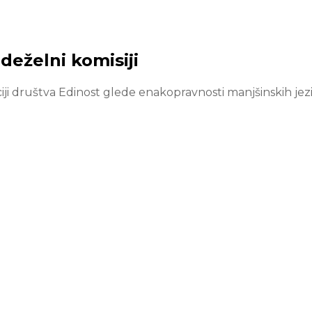
 deželni komisiji
ciji društva Edinost glede enakopravnosti manjšinskih jez