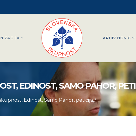
NIZACIJA
ARHIV NOVIC
ST, EDINOST, SAMO PAHOR, PETI
skupnost, Edinost, Samo Pahor, peticija,/