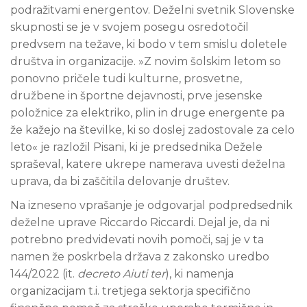
podražitvami energentov. Deželni svetnik Slovenske
skupnosti se je v svojem posegu osredotočil
predvsem na težave, ki bodo v tem smislu doletele
društva in organizacije. »Z novim šolskim letom so
ponovno pričele tudi kulturne, prosvetne,
družbene in športne dejavnosti, prve jesenske
položnice za elektriko, plin in druge energente pa
že kažejo na številke, ki so doslej zadostovale za celo
leto« je razložil Pisani, ki je predsednika Dežele
spraševal, katere ukrepe namerava uvesti deželna
uprava, da bi zaščitila delovanje društev.
Na izneseno vprašanje je odgovarjal podpredsednik
deželne uprave Riccardo Riccardi. Dejal je, da ni
potrebno predvidevati novih pomoči, saj je v ta
namen že poskrbela država z zakonsko uredbo
144/2022 (it.
decreto Aiuti ter
), ki namenja
organizacijam t.i. tretjega sektorja specifično