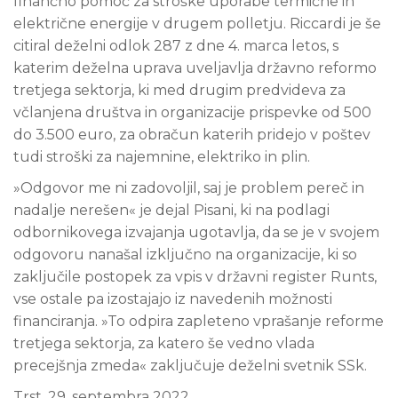
finančno pomoč za stroške uporabe termične in
električne energije v drugem polletju. Riccardi je še
citiral deželni odlok 287 z dne 4. marca letos, s
katerim deželna uprava uveljavlja državno reformo
tretjega sektorja, ki med drugim predvideva za
včlanjena društva in organizacije prispevke od 500
do 3.500 euro, za obračun katerih pridejo v poštev
tudi stroški za najemnine, elektriko in plin.
»Odgovor me ni zadovoljil, saj je problem pereč in
nadalje nerešen« je dejal Pisani, ki na podlagi
odbornikovega izvajanja ugotavlja, da se je v svojem
odgovoru nanašal izključno na organizacije, ki so
zaključile postopek za vpis v državni register Runts,
vse ostale pa izostajajo iz navedenih možnosti
financiranja. »To odpira zapleteno vprašanje reforme
tretjega sektorja, za katero še vedno vlada
precejšnja zmeda« zaključuje deželni svetnik SSk.
Trst, 29. septembra 2022