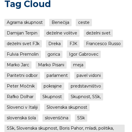
Tag Cloud
Agrarna skupnost
Benečija
ceste
Damijan Terpin
deželne volitve
deželni svet
deželni svet FJk
Dreka
FJK
Francesco Russo
Fulvia Premolin
gorica
Igor Gabrovec
Marko Jarc
Marko Pisani
meja
Paritetni odbor
parlament
pavel vidoni
Peter Močnik
pokrajine
predstavništvo
Rafko Dolhar
Skupnost
Skupnost, SSk,
Slovenci v Italiji
Slovenska skupnost
slovenska šola
slovenščina
SSk
SSk, Slovenska skupnost, Boris Pahor, mladi, politika,