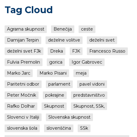
Tag Cloud
Agrarna skupnost
Benečija
ceste
Damijan Terpin
deželne volitve
deželni svet
deželni svet FJk
Dreka
FJK
Francesco Russo
Fulvia Premolin
gorica
Igor Gabrovec
Marko Jarc
Marko Pisani
meja
Paritetni odbor
parlament
pavel vidoni
Peter Močnik
pokrajine
predstavništvo
Rafko Dolhar
Skupnost
Skupnost, SSk,
Slovenci v Italiji
Slovenska skupnost
slovenska šola
slovenščina
SSk