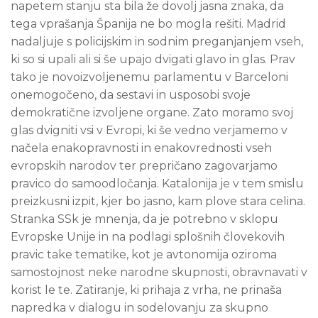
napetem stanju sta bila že dovolj jasna znaka, da
tega vprašanja Španija ne bo mogla rešiti. Madrid
nadaljuje s policijskim in sodnim preganjanjem vseh,
ki so si upali ali si še upajo dvigati glavo in glas. Prav
tako je novoizvoljenemu parlamentu v Barceloni
onemogočeno, da sestavi in usposobi svoje
demokratične izvoljene organe. Zato moramo svoj
glas dvigniti vsi v Evropi, ki še vedno verjamemo v
načela enakopravnosti in enakovrednosti vseh
evropskih narodov ter prepričano zagovarjamo
pravico do samoodločanja. Katalonija je v tem smislu
preizkusni izpit, kjer bo jasno, kam plove stara celina.
Stranka SSk je mnenja, da je potrebno v sklopu
Evropske Unije in na podlagi splošnih človekovih
pravic take tematike, kot je avtonomija oziroma
samostojnost neke narodne skupnosti, obravnavati v
korist le te. Zatiranje, ki prihaja z vrha, ne prinaša
napredka v dialogu in sodelovanju za skupno