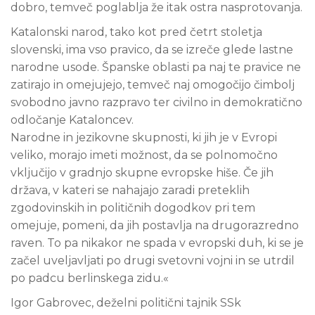
dobro, temveč poglablja že itak ostra nasprotovanja.
Katalonski narod, tako kot pred četrt stoletja
slovenski, ima vso pravico, da se izreče glede lastne
narodne usode. Španske oblasti pa naj te pravice ne
zatirajo in omejujejo, temveč naj omogočijo čimbolj
svobodno javno razpravo ter civilno in demokratično
odločanje Kataloncev.
Narodne in jezikovne skupnosti, ki jih je v Evropi
veliko, morajo imeti možnost, da se polnomočno
vključijo v gradnjo skupne evropske hiše. Če jih
država, v kateri se nahajajo zaradi preteklih
zgodovinskih in političnih dogodkov pri tem
omejuje, pomeni, da jih postavlja na drugorazredno
raven. To pa nikakor ne spada v evropski duh, ki se je
začel uveljavljati po drugi svetovni vojni in se utrdil
po padcu berlinskega zidu.«
Igor Gabrovec, deželni politični tajnik SSk