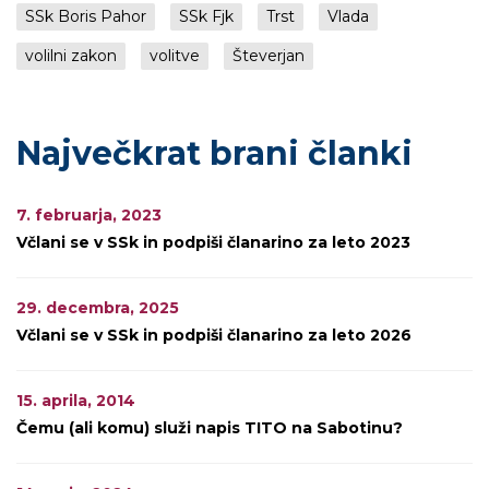
SSk Boris Pahor
SSk Fjk
Trst
Vlada
volilni zakon
volitve
Števerjan
Največkrat brani članki
7. februarja, 2023
Včlani se v SSk in podpiši članarino za leto 2023
29. decembra, 2025
Včlani se v SSk in podpiši članarino za leto 2026
15. aprila, 2014
Čemu (ali komu) služi napis TITO na Sabotinu?