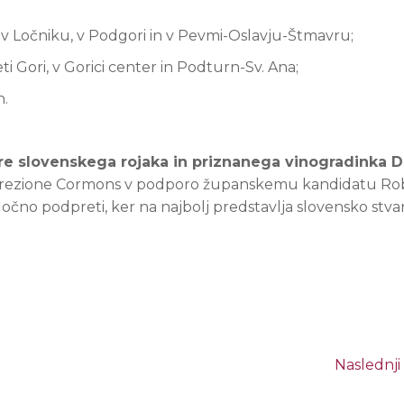
 Ločniku, v Podgori in v Pevmi-Oslavju-Štmavru;
i Gori, v Gorici center in Podturn-Sv. Ana;
h.
pre slovenskega rojaka in priznanega vinogradinka 
sti Direzione Cormons v podporo županskemu kandidatu R
ločno podpreti, ker na najbolj predstavlja slovensko stva
Naslednji