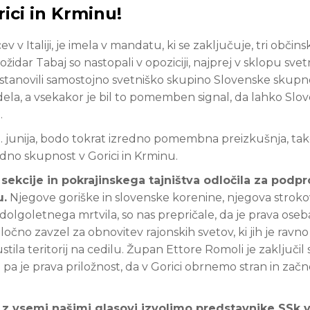
ici in Krminu!
v Italiji, je imela v mandatu, ki se zaključuje, tri občins
ožidar Tabaj so nastopali v opoziciji, najprej v sklopu sve
tanovili samostojno svetniško skupino Slovenske skupno
ela, a vsekakor je bil to pomemben signal, da lahko Slov
.
11. junija, bodo tokrat izredno pomembna preizkušnja, tak
dno skupnost v Gorici in Krminu.
sekcije in pokrajinskega tajništva odločila za podpr
u.
Njegove goriške in slovenske korenine, njegova strok
 dolgoletnega mrtvila, so nas prepričale, da je prava oseb
očno zavzel za obnovitev rajonskih svetov, ki jih je ravno
stila teritorij na cedilu. Župan Ettore Romoli je zaključil 
 pa je prava priložnost, da v Gorici obrnemo stran in za
 z vsemi našimi glasovi izvolimo predstavnike SSk 