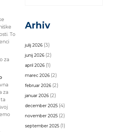
ke
Arhiv
tniške
sti. To
enci
(3)
julij 2026
(2)
junij 2026
o za
(1)
april 2026
(2)
marec 2026
o
ovna
(2)
februar 2026
a za
(2)
januar 2026
 ta
(4)
december 2025
svoj
čnemo
(2)
november 2025
(1)
september 2025
v