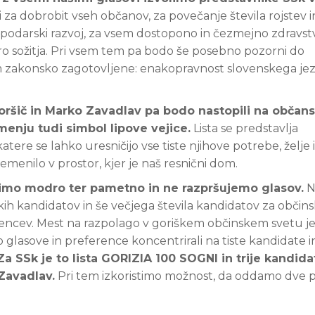
 za dobrobit vseh občanov, za povečanje števila rojstev i
gospodarski razvoj, za vsem dostopono in čezmejno zdravst
turo sožitja. Pri vsem tem pa bodo še posebno pozorni do
nam zakonsko zagotovljene: enakopravnost slovenskega jez
ršič in Marko Zavadlav pa bodo nastopili na občanski
menju tudi simbol lipove vejice.
Lista se predstavlja
re se lahko uresničijo vse tiste njihove potrebe, želje 
emenilo v prostor, kjer je naš resnični dom.
limo modro ter pametno in ne razpršujemo glasov.
N
ih kandidatov in še večjega števila kandidatov za občinsk
ovencev. Mest na razpolago v goriškem občinskem svetu je
lasove in preference koncentrirali na tiste kandidate in 
Za SSk je to lista GORIZIA 100 SOGNI in trije kandida
 Zavadlav.
Pri tem izkoristimo možnost, da oddamo dve 