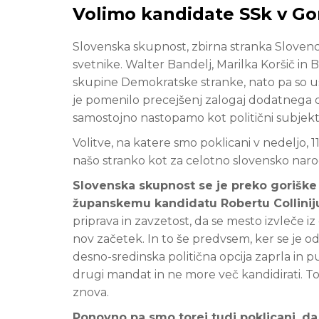
Volimo kandidate SSk v Gor
Slovenska skupnost, zbirna stranka Slovencev 
svetnike. Walter Bandelj, Marilka Koršič in B
skupine Demokratske stranke, nato pa so us
je pomenilo precejšenj zalogaj dodatnega d
samostojno nastopamo kot politični subjekt
Volitve, na katere smo poklicani v nedeljo, 
našo stranko kot za celotno slovensko naro
Slovenska skupnost se je preko goriške 
županskemu kandidatu Robertu Collinij
priprava in zavzetost, da se mesto izvleče iz
nov začetek. In to še predvsem, ker se je odl
desno-sredinska politična opcija zaprla in pu
drugi mandat in ne more več kandidirati. To
znova.
Ponovno pa smo torej tudi poklicani, da