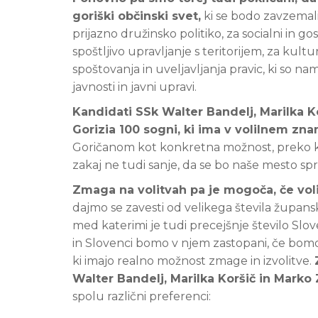
goriški občinski svet,
ki se bodo zavzemali
prijazno družinsko politiko, za socialni in 
spoštljivo upravljanje s teritorijem, za kul
spoštovanja in uveljavljanja pravic, ki so 
javnosti in javni upravi.
Kandidati SSk Walter Bandelj, Marilka Ko
Gorizia 100 sogni, ki ima v volilnem zna
Goričanom kot konkretna možnost, preko kate
zakaj ne tudi sanje, da se bo naše mesto spr
Zmaga na volitvah pa je mogoča, če vo
dajmo se zavesti od velikega števila župansk
med katerimi je tudi precejšnje število Sl
in Slovenci bomo v njem zastopani, če bomo g
ki imajo realno možnost zmage in izvolitve.
Walter Bandelj, Marilka Koršič in Marko
spolu različni preferenci: