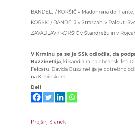
BANDELJ / KORŠIČ v Madonnina del Fante, v
KORŠIČ / BANDELJ v Stražcah, v Palcuti-Svet
ZAVADLAV / KORŠIČ v Štandrežu in v Rojca
V Krminu pa se je SSk odločila, da pod
Buzzinellija
, ki kandidira na občanski li
Felcaru. Davida Buzzinellija je potrebno od
na Krminskem.
Deli
Prejšnji članek