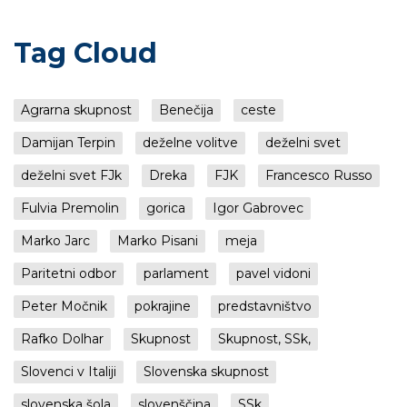
Tag Cloud
Agrarna skupnost
Benečija
ceste
Damijan Terpin
deželne volitve
deželni svet
deželni svet FJk
Dreka
FJK
Francesco Russo
Fulvia Premolin
gorica
Igor Gabrovec
Marko Jarc
Marko Pisani
meja
Paritetni odbor
parlament
pavel vidoni
Peter Močnik
pokrajine
predstavništvo
Rafko Dolhar
Skupnost
Skupnost, SSk,
Slovenci v Italiji
Slovenska skupnost
slovenska šola
slovenščina
SSk