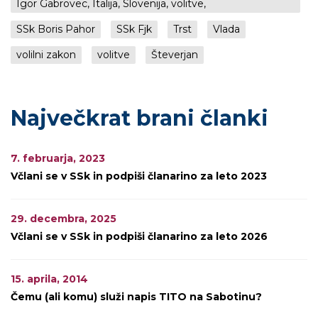
Igor Gabrovec, Italija, Slovenija, volitve,
SSk Boris Pahor
SSk Fjk
Trst
Vlada
volilni zakon
volitve
Števerjan
Največkrat brani članki
7. februarja, 2023
Včlani se v SSk in podpiši članarino za leto 2023
29. decembra, 2025
Včlani se v SSk in podpiši članarino za leto 2026
15. aprila, 2014
Čemu (ali komu) služi napis TITO na Sabotinu?