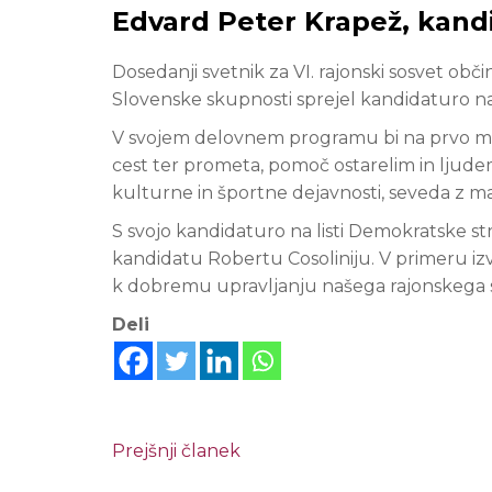
Edvard Peter Krapež, kandid
Dosedanji svetnik za VI. rajonski sosvet obč
Slovenske skupnosti sprejel kandidaturo na
V svojem delovnem programu bi na prvo mesto
cest ter prometa, pomoč ostarelim in ljudem s
kulturne in športne dejavnosti, seveda z ma
S svojo kandidaturo na listi Demokratske 
kandidatu Robertu Cosoliniju. V primeru izv
k dobremu upravljanju našega rajonskega sve
Deli
Prejšnji članek