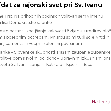
at za rajonski svet pri Sv. Ivanu
ine Trst. Na prihodnjih občinskih volitvah sem v imenu
 listi Demokratske stranke.
 postavil izboljšanje kakovosti življenja, ureditev ploč
 posebnimi potrebami. Pri srcu so mi tudi šole, vrtci in ja
nj cementa in večjimi zelenimi površinami.
stranke – Slovenske skupnosti izražam zaupanje župans
olitve bom s svojimi politično – upravnimi izkušnjami pri
ta Sv. Ivan – Lonjer – Katinara – Kjadin – Rocol.
Naslednji