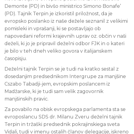
Demonte (PD) in bivšo ministrico Simono Bonafe’
(PD). Tajnik Terpin je izkoristil priložnost, da je
evropsko poslanko iz naše dežele seznanil z velikimi
pomisleki in vprašanji, ki se postavljajo ob
napovedani reformi krajevnih uprav oz. občin v naši
deželi, ki jo je pripravil deželni odbor FJK in o kateri
je bilo v teh dneh veliko govora v italijanskem
časopisju.
Deželni tajnik Terpin se je tudi na kratko sestal z
dosedanjim predsednikom Intergrupe za manjšine
Cszabo Tabadji-jem, evropskim poslancem iz
Madžarske, ki je tudi sam velik zagovornik
manjšinskih pravic.
Za povabilo na obisk evropskega parlamenta sta se
evroposlancu SDS dr. Milanu Zveru deželni tajnik
Terpin in tržaški predsednik pokrajinskiega sveta
Vidali, tudi v imenu ostalih članov delegacije, iskreno