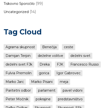
(99)
Tiskovno Sporočilo
(14)
Uncategorized
Tag Cloud
Agrarna skupnost
Benečija
ceste
Damijan Terpin
deželne volitve
deželni svet
deželni svet FJk
Dreka
FJK
Francesco Russo
Fulvia Premolin
gorica
Igor Gabrovec
Marko Jarc
Marko Pisani
meja
Paritetni odbor
parlament
pavel vidoni
Peter Močnik
pokrajine
predstavništvo
Rafko Dolhar
Skupnost
Skupnost, SSk,