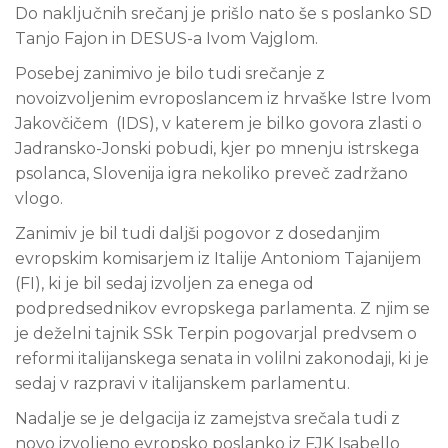
Do naključnih srečanj je prišlo nato še s poslanko SD
Tanjo Fajon in DESUS-a Ivom Vajglom.
Posebej zanimivo je bilo tudi srečanje z
novoizvoljenim evroposlancem iz hrvaške Istre Ivom
Jakovčičem (IDS), v katerem je bilko govora zlasti o
Jadransko-Jonski pobudi, kjer po mnenju istrskega
psolanca, Slovenija igra nekoliko preveč zadržano
vlogo.
Zanimiv je bil tudi daljši pogovor z dosedanjim
evropskim komisarjem iz Italije Antoniom Tajanijem
(FI), ki je bil sedaj izvoljen za enega od
podpredsednikov evropskega parlamenta. Z njim se
je deželni tajnik SSk Terpin pogovarjal predvsem o
reformi italijanskega senata in volilni zakonodaji, ki je
sedaj v razpravi v italijanskem parlamentu.
Nadalje se je delgacija iz zamejstva srečala tudi z
novo izvoljeno evropsko poslanko iz FJK Isabello