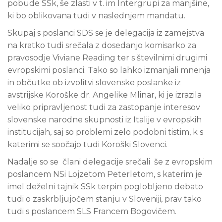
pobude SSk, še zlasti v t. im Intergrupi za manjšine,
ki bo oblikovana tudi v naslednjem mandatu.
Skupaj s poslanci SDS se je delegacija iz zamejstva
na kratko tudi srečala z dosedanjo komisarko za
pravosodje Viviane Reading ter s številnimi drugimi
evropskimi poslanci. Tako so lahko izmanjali mnenja
in občutke ob izvolitvi slovenske poslanke iz
avstrijske Koroške dr. Angelike Mlinar, ki je izrazila
veliko pripravljenost tudi za zastopanje interesov
slovenske narodne skupnosti iz Italije v evropskih
institucijah, saj so problemi zelo podobni tistim, k s
katerimi se soočajo tudi Koroški Slovenci.
Nadalje so se člani delegacije srečali še z evropskim
poslancem NSi Lojzetom Peterletom, s katerim je
imel deželni tajnik SSk terpin poglobljeno debato
tudi o zaskrbljujočem stanju v Sloveniji, prav tako
tudi s poslancem SLS Francem Bogovičem.