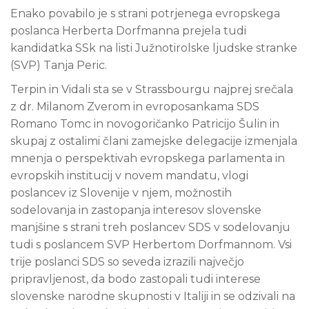
Enako povabilo je s strani potrjenega evropskega
poslanca Herberta Dorfmanna prejela tudi
kandidatka SSk na listi Južnotirolske ljudske stranke
(SVP) Tanja Peric.
Terpin in Vidali sta se v Strassbourgu najprej srečala
z dr. Milanom Zverom in evroposankama SDS
Romano Tomc in novogoričanko Patricijo Šulin in
skupaj z ostalimi člani zamejske delegacije izmenjala
mnenja o perspektivah evropskega parlamenta in
evropskih institucij v novem mandatu, vlogi
poslancev iz Slovenije v njem, možnostih
sodelovanja in zastopanja interesov slovenske
manjšine s strani treh poslancev SDS v sodelovanju
tudi s poslancem SVP Herbertom Dorfmannom. Vsi
trije poslanci SDS so seveda izrazili največjo
pripravljenost, da bodo zastopali tudi interese
slovenske narodne skupnosti v Italiji in se odzivali na