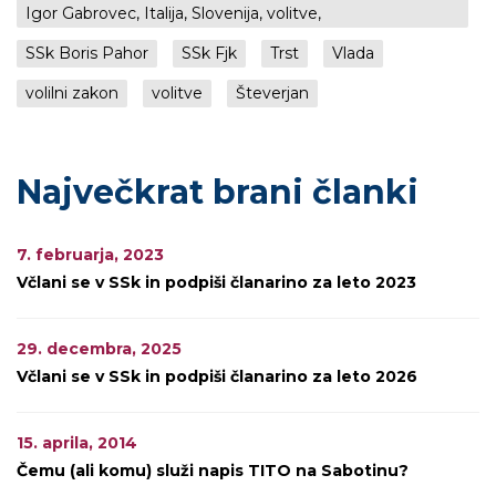
Igor Gabrovec, Italija, Slovenija, volitve,
SSk Boris Pahor
SSk Fjk
Trst
Vlada
volilni zakon
volitve
Števerjan
Največkrat brani članki
7. februarja, 2023
Včlani se v SSk in podpiši članarino za leto 2023
29. decembra, 2025
Včlani se v SSk in podpiši članarino za leto 2026
15. aprila, 2014
Čemu (ali komu) služi napis TITO na Sabotinu?