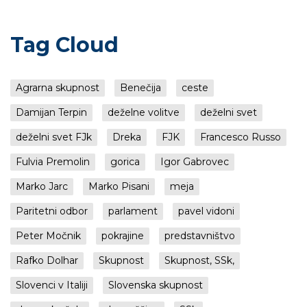
Tag Cloud
Agrarna skupnost
Benečija
ceste
Damijan Terpin
deželne volitve
deželni svet
deželni svet FJk
Dreka
FJK
Francesco Russo
Fulvia Premolin
gorica
Igor Gabrovec
Marko Jarc
Marko Pisani
meja
Paritetni odbor
parlament
pavel vidoni
Peter Močnik
pokrajine
predstavništvo
Rafko Dolhar
Skupnost
Skupnost, SSk,
Slovenci v Italiji
Slovenska skupnost