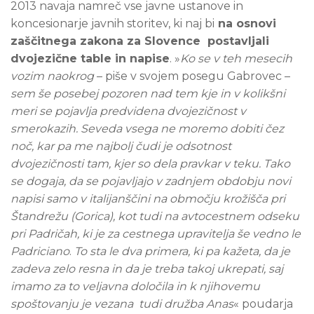
2013 navaja namreč vse javne ustanove in
koncesionarje javnih storitev, ki naj bi
na osnovi
zaščitnega zakona za Slovence postavljali
dvojezične table in napise
. »
Ko se v teh mesecih
vozim naokrog
– piše v svojem posegu Gabrovec –
sem še posebej pozoren nad tem kje in v kolikšni
meri se pojavlja predvidena dvojezičnost v
smerokazih. Seveda vsega ne moremo dobiti čez
noč, kar pa me najbolj čudi je odsotnost
dvojezičnosti tam, kjer so dela pravkar v teku. Tako
se dogaja, da se pojavljajo v zadnjem obdobju novi
napisi samo v italijanščini na območju krožišča pri
Štandrežu (Gorica), kot tudi na avtocestnem odseku
pri Padričah, ki je za cestnega upravitelja še vedno le
Padriciano
.
To sta le dva primera, ki pa kažeta, da je
zadeva zelo resna in da je treba takoj ukrepati, saj
imamo za to veljavna določila in k njihovemu
spoštovanju je vezana tudi družba
Anas
« poudarja