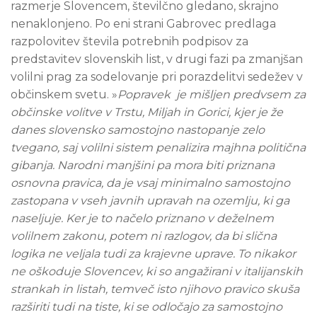
razmerje Slovencem, številčno gledano, skrajno
nenaklonjeno. Po eni strani Gabrovec predlaga
razpolovitev števila potrebnih podpisov za
predstavitev slovenskih list, v drugi fazi pa zmanjšan
volilni prag za sodelovanje pri porazdelitvi sedežev v
občinskem svetu. »
Popravek je mišljen predvsem za
občinske volitve v Trstu, Miljah in Gorici, kjer je že
danes slovensko samostojno nastopanje zelo
tvegano, saj volilni sistem penalizira majhna politična
gibanja. Narodni manjšini pa mora biti priznana
osnovna pravica, da je vsaj minimalno samostojno
zastopana v vseh javnih upravah na ozemlju, ki ga
naseljuje. Ker je to načelo priznano v deželnem
volilnem zakonu, potem ni razlogov, da bi slična
logika ne veljala tudi za krajevne uprave. To nikakor
ne oškoduje Slovencev, ki so angažirani v italijanskih
strankah in listah, temveč isto njihovo pravico skuša
razširiti tudi na tiste, ki se odločajo za samostojno