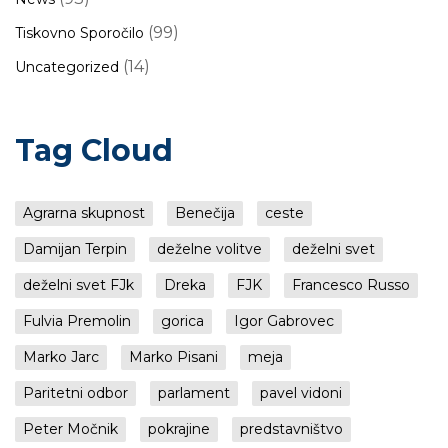
(99)
Tiskovno Sporočilo
(14)
Uncategorized
Tag Cloud
Agrarna skupnost
Benečija
ceste
Damijan Terpin
deželne volitve
deželni svet
deželni svet FJk
Dreka
FJK
Francesco Russo
Fulvia Premolin
gorica
Igor Gabrovec
Marko Jarc
Marko Pisani
meja
Paritetni odbor
parlament
pavel vidoni
Peter Močnik
pokrajine
predstavništvo