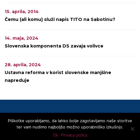
15. aprila, 2014
Čemu (ali komu) služi napis TITO na Sabotinu?
14. maja, 2024
Slovenska komponenta DS zavaja volivce
28. aprila, 2024
Ustavna reforma v korist slovenske manjšine
napreduje
Piškotke uporabljamo, da lahko bolje zagotavljamo naše storitve
© 2020 SLOVENSKA SKUPNOST
ter vam nudimo najboljšo možno uporabniško izkušnjo.
Privacy Policy
Linki
Kontakti
Transparentnost – Area Trasparenza
Ok
Privacy policy