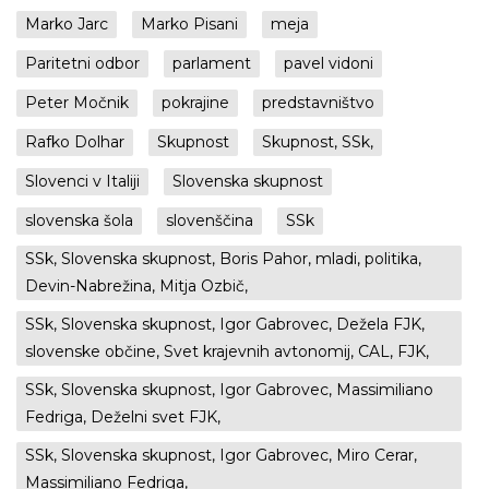
Marko Jarc
Marko Pisani
meja
Paritetni odbor
parlament
pavel vidoni
Peter Močnik
pokrajine
predstavništvo
Rafko Dolhar
Skupnost
Skupnost, SSk,
Slovenci v Italiji
Slovenska skupnost
slovenska šola
slovenščina
SSk
SSk, Slovenska skupnost, Boris Pahor, mladi, politika,
Devin-Nabrežina, Mitja Ozbič,
SSk, Slovenska skupnost, Igor Gabrovec, Dežela FJK,
slovenske občine, Svet krajevnih avtonomij, CAL, FJK,
SSk, Slovenska skupnost, Igor Gabrovec, Massimiliano
Fedriga, Deželni svet FJK,
SSk, Slovenska skupnost, Igor Gabrovec, Miro Cerar,
Massimiliano Fedriga,