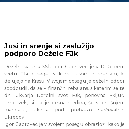
Jusi in srenje si zaslužijo
podporo Dežele FJk
Deželni svetnik SSk Igor Gabrovec je v Deželnem
svetu FJk posegel v korist jusom in srenjam, ki
delujejo na Krasu. V svojem posegu je deželni odbor
spodbudil, da se v finančni rebalans, s katerim se te
dni ukvarja Deželni svet FJk, ponovno vključi
prispevek, ki ga je desna sredina, še v prejšnjem
mandatu, ukinila pod pretvezo varčevalnih
ukrepov.
Igor Gabrovec je v svojem posegu obrazložil kako je