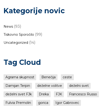
Kategorije novic
(93)
News
(99)
Tiskovno Sporočilo
(14)
Uncategorized
Tag Cloud
Agrarna skupnost
Benečija
ceste
Damijan Terpin
deželne volitve
deželni svet
deželni svet FJk
Dreka
FJK
Francesco Russo
Fulvia Premolin
gorica
Igor Gabrovec