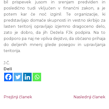
bil prispevek jusom in srenjam predviden in
posledično tudi vključen v finančni zakon, a je
potem kar če noč izginil. Te organizacije, ki
predstavljajo domače skupnosti in vestno skrbijo za
lasten teritorij opravljajo izjemno dragoceno delo,
zato je dobro, da jih Dežela FJk podpira. Na to
podporo pa naj ne vpliva dejstvo, da občasno prihaja
do deljenih mnenj glede posegov in upravljanja
teritorija.
J.Č.
Deli
Prejšnji članek
Naslednji članek