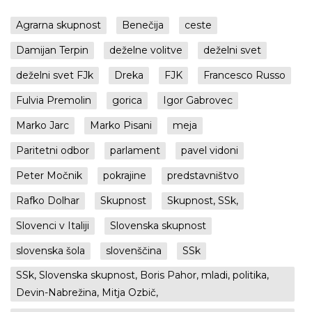
Agrarna skupnost
Benečija
ceste
Damijan Terpin
deželne volitve
deželni svet
deželni svet FJk
Dreka
FJK
Francesco Russo
Fulvia Premolin
gorica
Igor Gabrovec
Marko Jarc
Marko Pisani
meja
Paritetni odbor
parlament
pavel vidoni
Peter Močnik
pokrajine
predstavništvo
Rafko Dolhar
Skupnost
Skupnost, SSk,
Slovenci v Italiji
Slovenska skupnost
slovenska šola
slovenščina
SSk
SSk, Slovenska skupnost, Boris Pahor, mladi, politika,
Devin-Nabrežina, Mitja Ozbič,