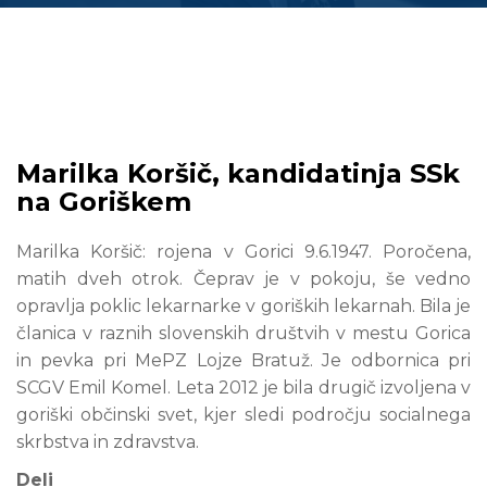
Marilka Koršič, kandidatinja SSk
na Goriškem
Marilka Koršič: rojena v Gorici 9.6.1947. Poročena,
matih dveh otrok. Čeprav je v pokoju, še vedno
opravlja poklic lekarnarke v goriških lekarnah. Bila je
članica v raznih slovenskih društvih v mestu Gorica
in pevka pri MePZ Lojze Bratuž. Je odbornica pri
SCGV Emil Komel. Leta 2012 je bila drugič izvoljena v
goriški občinski svet, kjer sledi področju socialnega
skrbstva in zdravstva.
Deli