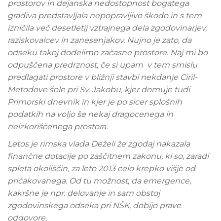
prostorov in dejanska nedostopnost bogatega
gradiva predstavljala nepopravljivo škodo in s tem
izničila več desetletij vztrajnega dela zgodovinarjev,
raziskovalcev in zanesenjakov. Nujno je zato, da
odseku takoj dodelimo začasne prostore. Naj mi bo
odpuščena predrznost, če si upam v tem smislu
predlagati prostore v bližnji stavbi nekdanje Ciril-
Metodove šole pri Sv. Jakobu, kjer domuje tudi
Primorski dnevnik in kjer je po sicer splošnih
podatkih na voljo še nekaj dragocenega in
neizkoriščenega prostora.
Letos je rimska vlada Deželi že zgodaj nakazala
finančne dotacije po zaščitnem zakonu, ki so, zaradi
spleta okoliščin, za leto 2013 celo krepko višje od
pričakovanega. Od tu možnost, da emergence,
kakršne je npr. delovanje in sam obstoj
zgodovinskega odseka pri NŠK, dobijo prave
odgovore.