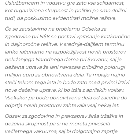
Uslužbencem in vodstvu gre zato vsa solidarnost,
kot organizirana skupnost in politiki pa smo dolžni
tudi, da poskusimo evidentirati možne rešitve.
Če se zaustavimo na problemu Odseka za
zgodovino pri NŠK se postavi vprašanje kratkoročne
in daljnoročne rešitve. V srednje-daljšem terminu
lahko računamo na razpoložljivost novih prostorov
nekdanjega Narodnega doma pri Sv.Ivanu, saj je
deželna uprava že lani nakazala približno poldrugi
milijon euro za obnovitvena dela. Ta morajo nujno
steči tekom tega leta in bodo zato med prvimi izzivi
nove deželne uprave, ki bo izšla z aprilskih volitev.
Vsekakor pa bodo obnovitvena dela od začetka do
odprtja novih prostorov zahtevala vsaj nekaj let.
Odsek za zgodovino in pravzaprav širša tržaška in
deželna skupnost pa si ne moreta privoščiti
večletnega vakuuma, saj bi dolgotrajno zaprtje