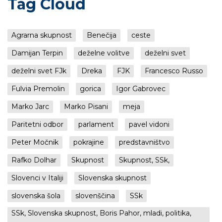
Tag Cloud
Agrarna skupnost
Benečija
ceste
Damijan Terpin
deželne volitve
deželni svet
deželni svet FJk
Dreka
FJK
Francesco Russo
Fulvia Premolin
gorica
Igor Gabrovec
Marko Jarc
Marko Pisani
meja
Paritetni odbor
parlament
pavel vidoni
Peter Močnik
pokrajine
predstavništvo
Rafko Dolhar
Skupnost
Skupnost, SSk,
Slovenci v Italiji
Slovenska skupnost
slovenska šola
slovenščina
SSk
SSk, Slovenska skupnost, Boris Pahor, mladi, politika,