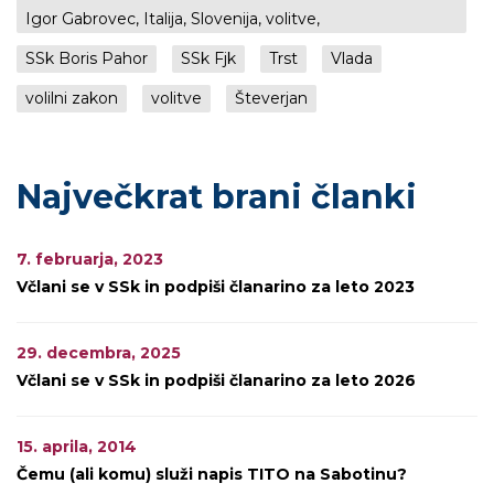
Igor Gabrovec, Italija, Slovenija, volitve,
SSk Boris Pahor
SSk Fjk
Trst
Vlada
volilni zakon
volitve
Števerjan
Največkrat brani članki
7. februarja, 2023
Včlani se v SSk in podpiši članarino za leto 2023
29. decembra, 2025
Včlani se v SSk in podpiši članarino za leto 2026
15. aprila, 2014
Čemu (ali komu) služi napis TITO na Sabotinu?