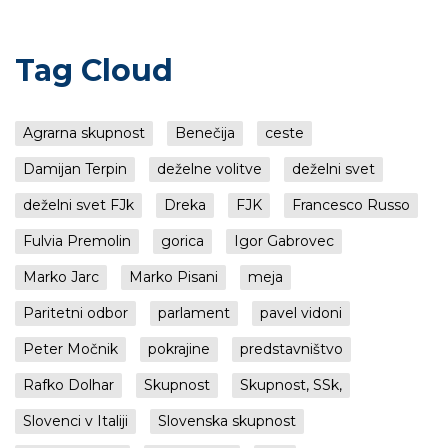
Tag Cloud
Agrarna skupnost
Benečija
ceste
Damijan Terpin
deželne volitve
deželni svet
deželni svet FJk
Dreka
FJK
Francesco Russo
Fulvia Premolin
gorica
Igor Gabrovec
Marko Jarc
Marko Pisani
meja
Paritetni odbor
parlament
pavel vidoni
Peter Močnik
pokrajine
predstavništvo
Rafko Dolhar
Skupnost
Skupnost, SSk,
Slovenci v Italiji
Slovenska skupnost