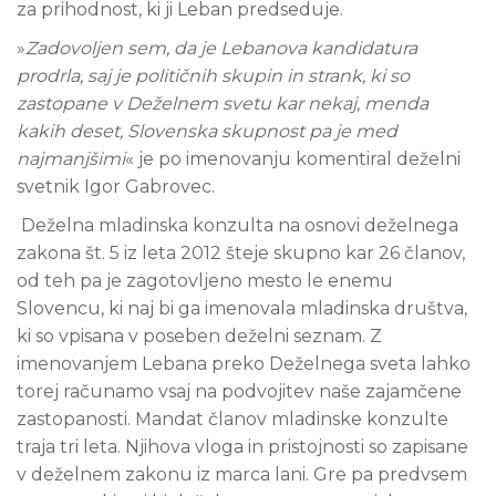
za prihodnost, ki ji Leban predseduje.
»
Zadovoljen sem, da je Lebanova kandidatura
prodrla, saj je političnih skupin in strank, ki so
zastopane v Deželnem svetu kar nekaj, menda
kakih deset, Slovenska skupnost pa je med
najmanjšimi
« je po imenovanju komentiral deželni
svetnik Igor Gabrovec.
Deželna mladinska konzulta na osnovi deželnega
zakona št. 5 iz leta 2012 šteje skupno kar 26 članov,
od teh pa je zagotovljeno mesto le enemu
Slovencu, ki naj bi ga imenovala mladinska društva,
ki so vpisana v poseben deželni seznam. Z
imenovanjem Lebana preko Deželnega sveta lahko
torej računamo vsaj na podvojitev naše zajamčene
zastopanosti. Mandat članov mladinske konzulte
traja tri leta. Njihova vloga in pristojnosti so zapisane
v deželnem zakonu iz marca lani. Gre pa predvsem