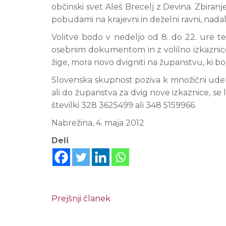
občinski svet Aleš Brecelj z Devina. Zbiranj
pobudami na krajevni in deželni ravni, nadal
Volitve bodo v nedeljo od 8. do 22. ure te
osebnim dokumentom in z volilno izkaznico. K
žige, mora novo dvigniti na županstvu, ki bo
Slovenska skupnost poziva k množični udeležb
ali do županstva za dvig nove izkaznice, se 
številki 328 3625499 ali 348 5159966.
Nabrežina, 4. maja 2012
Deli
Prejšnji članek