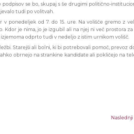
e podpisov se bo, skupaj s še drugimi politično-institucio
jevalo tudi po volitvah.
r v ponedeljek od 7. do 15. ure. Na volišče gremo z ve
dor je nima, jo je izgubil ali na njej ni več prostora za 
 izjemoma odprto tudi v nedeljo z istim urnikom volišč.
i. Starejši ali bolni, ki bi potrebovali pomoč, prevoz do
lahko obrnejo na strankine kandidate ali pokličejo na tel
Naslednji