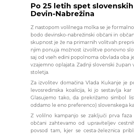
Po 25 letih spet slovenskih
Devin-Nabrežina
Z nastopom volilnega molka se je formalno 
bodo devinsko-nabrežinski občani in obča
skupnost je že na primarnih volitvah prepr
njim ponuja možnost izvolitve ponovno slo
saj od vseh edini popolnoma obvlada oba jez
vzajemno oplajata. Zadnji slovenski župan v 
stoletja.
Za izvolitev domačina Vlada Kukanje je p
levosredinska koalicija, ki jo sestavlja ka
Glasujemo tako, da prekrižamo simbol lis
oddamo le eno preferenco) slovenskega kand
Z volilno kampanjo se zaključi prva faza 
občani zahtevamo od upraviteljev cestnih
povsod tam, kjer se cesta-železnica prib