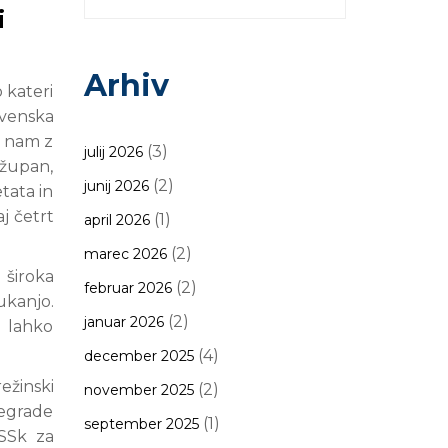
i
Arhiv
 kateri
ovenska
e nam z
(3)
julij 2026
 župan,
(2)
junij 2026
tata in
j četrt
(1)
april 2026
(2)
marec 2026
 široka
(2)
februar 2026
ukanjo.
(2)
januar 2026
: lahko
(4)
december 2025
ežinski
(2)
november 2025
regrade
(1)
september 2025
 SSk za