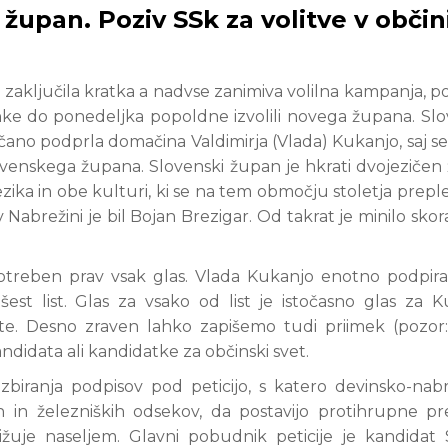
 župan. Poziv SSk za volitve v občin
zaključila kratka a nadvse zanimiva volilna kampanja, po
nke do ponedeljka popoldne izvolili novega župana. Sl
ičano podprla domačina Valdimirja (Vlada) Kukanjo, saj s
venskega župana. Slovenski župan je hkrati dvojezičen
ika in obe kulturi, ki se na tem območju stoletja preple
Nabrežini je bil Bojan Brezigar. Od takrat je minilo skora
otreben prav vsak glas. Vlada Kukanjo enotno podpira
r šest list. Glas za vsako od list je istočasno glas za K
te. Desno zraven lahko zapišemo tudi priimek (pozor
idata ali kandidatke za občinski svet.
zbiranja podpisov pod peticijo, s katero devinsko-nabr
 in železniških odsekov, da postavijo protihrupne p
ližuje naseljem. Glavni pobudnik peticije je kandidat