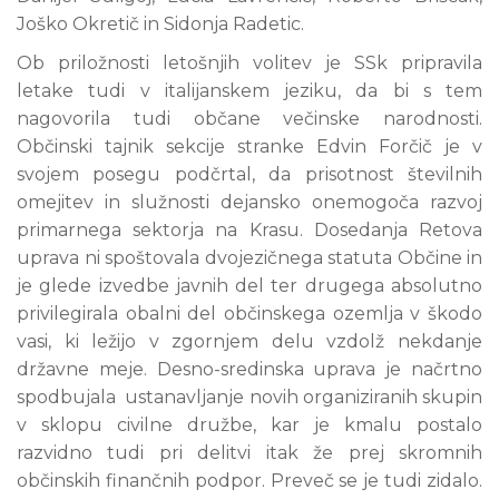
Joško Okretič in Sidonja Radetic.
Ob priložnosti letošnjih volitev je SSk pripravila
letake tudi v italijanskem jeziku, da bi s tem
nagovorila tudi občane večinske narodnosti.
Občinski tajnik sekcije stranke Edvin Forčič je v
svojem posegu podčrtal, da prisotnost številnih
omejitev in služnosti dejansko onemogoča razvoj
primarnega sektorja na Krasu. Dosedanja Retova
uprava ni spoštovala dvojezičnega statuta Občine in
je glede izvedbe javnih del ter drugega absolutno
privilegirala obalni del občinskega ozemlja v škodo
vasi, ki ležijo v zgornjem delu vzdolž nekdanje
državne meje. Desno-sredinska uprava je načrtno
spodbujala ustanavljanje novih organiziranih skupin
v sklopu civilne družbe, kar je kmalu postalo
razvidno tudi pri delitvi itak že prej skromnih
občinskih finančnih podpor. Preveč se je tudi zidalo.