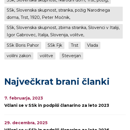
SSk, Slovenska skupnost, Narodni dom, Trst, požig,
SSk, Slovenska skupnost, stranka, požig Narodnega
doma, Trst, 1920, Peter Močnik,
SSk, Slovenska skupnost, zbirna stranka, Slovenci v Italiji,
Igor Gabrovec, Italija, Slovenija, volitve,
SSk Boris Pahor
SSk Fjk
Trst
Vlada
volilni zakon
volitve
Števerjan
Največkrat brani članki
7. februarja, 2023
Včlani se v SSk in podpiši članarino za leto 2023
29. decembra, 2025