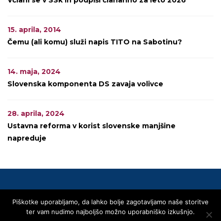
Včlani se v SSk in podpiši članarino za leto 2026
15. aprila, 2014
Čemu (ali komu) služi napis TITO na Sabotinu?
14. maja, 2024
Slovenska komponenta DS zavaja volivce
28. aprila, 2024
Ustavna reforma v korist slovenske manjšine
napreduje
Piškotke uporabljamo, da lahko bolje zagotavljamo naše storitve
© 2020 SLOVENSKA SKUPNOST
ter vam nudimo najboljšo možno uporabniško izkušnjo.
Privacy Policy
Linki
Kontakti
Transparentnost – Area Trasparenza