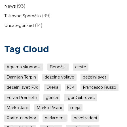
(93)
News
(99)
Tiskovno Sporočilo
(14)
Uncategorized
Tag Cloud
Agrarna skupnost
Benečija
ceste
Damijan Terpin
deželne volitve
deželni svet
deželni svet FJk
Dreka
FJK
Francesco Russo
Fulvia Premolin
gorica
Igor Gabrovec
Marko Jarc
Marko Pisani
meja
Paritetni odbor
parlament
pavel vidoni