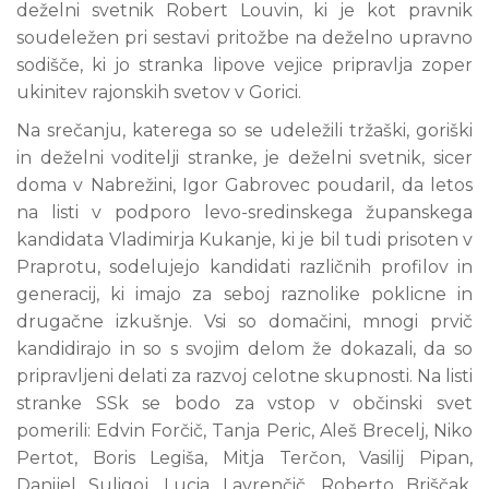
deželni svetnik Robert Louvin, ki je kot pravnik
soudeležen pri sestavi pritožbe na deželno upravno
sodišče, ki jo stranka lipove vejice pripravlja zoper
ukinitev rajonskih svetov v Gorici.
Na srečanju, katerega so se udeležili tržaški, goriški
in deželni voditelji stranke, je deželni svetnik, sicer
doma v Nabrežini, Igor Gabrovec poudaril, da letos
na listi v podporo levo-sredinskega županskega
kandidata Vladimirja Kukanje, ki je bil tudi prisoten v
Praprotu, sodelujejo kandidati različnih profilov in
generacij, ki imajo za seboj raznolike poklicne in
drugačne izkušnje. Vsi so domačini, mnogi prvič
kandidirajo in so s svojim delom že dokazali, da so
pripravljeni delati za razvoj celotne skupnosti. Na listi
stranke SSk se bodo za vstop v občinski svet
pomerili: Edvin Forčič, Tanja Peric, Aleš Brecelj, Niko
Pertot, Boris Legiša, Mitja Terčon, Vasilij Pipan,
Danijel Suligoj, Lucia Lavrenčič, Roberto Briščak,