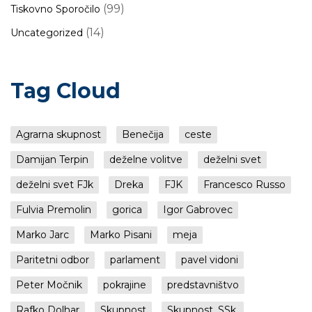
(99)
Tiskovno Sporočilo
(14)
Uncategorized
Tag Cloud
Agrarna skupnost
Benečija
ceste
Damijan Terpin
deželne volitve
deželni svet
deželni svet FJk
Dreka
FJK
Francesco Russo
Fulvia Premolin
gorica
Igor Gabrovec
Marko Jarc
Marko Pisani
meja
Paritetni odbor
parlament
pavel vidoni
Peter Močnik
pokrajine
predstavništvo
Rafko Dolhar
Skupnost
Skupnost, SSk,