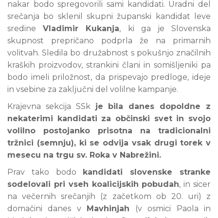
nakar bodo spregovorili sami kandidati. Uradni del
srečanja bo sklenil skupni županski kandidat leve
sredine
Vladimir Kukanja
, ki ga je Slovenska
skupnost prepričano podprla že na primarnih
volitvah. Sledila bo družabnost s pokušnjo značilnih
kraških proizvodov, strankini člani in somišljeniki pa
bodo imeli priložnost, da prispevajo predloge, ideje
in vsebine za zaključni del volilne kampanje.
Krajevna sekcija SSk
je bila danes dopoldne z
nekaterimi kandidati za občinski svet in svojo
volilno postojanko prisotna na tradicionalni
tržnici (semnju), ki se odvija vsak drugi torek v
mesecu na trgu sv. Roka v Nabrežini.
Prav tako bodo
kandidati slovenske stranke
sodelovali pri vseh koalicijskih pobudah
, in sicer
na večernih srečanjih (z začetkom ob 20. uri) z
domačini danes v
Mavhinjah
(v osmici Paola in