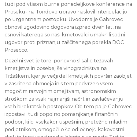
tudi pod vtisom burne ponedeljkove konference na
Proseku- na Tondovo upravo naslovil interpelacijo
po urgentnem postopku. Uvodoma je Gabrovec
obnovil zgodovino dogovora izpred dveh let, na
osnovi katerega so naši kmetovalci umaknili sodni
ugovor proti priznanju zaščitenega porekla DOC
Prosecco.
Deželni svet je torej ponovno slišal o težavah
kmetijstva in posebej še vinogradništva na
Tržaškem, kjer je večji del kmetijskih površin zaobjet
v zaščitena območja in s tem podvržen vsem
mogočim razvojnim omejitvam, astronomskim
stroškom za vsak najmanjši načrt in zavlačevanju
vseh birokratskih postopkov. Ob tem pa je Gabrovec
izpostavil tudi popolno pomanjkanje finančnih
podpor, ki bi vsekakor uspešnim, pretežno mladim
podjetnikom, omogočilo še odločnejši kakovostni