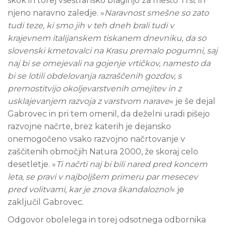
skok in torej vsestransko blaginjo za mesto Trst in
njeno naravno zaledje. »
Naravnost smešne so zato
tudi teze, ki smo jih v teh dneh brali tudi v
krajevnem italijanskem tiskanem dnevniku, da so
slovenski kmetovalci na Krasu premalo pogumni, saj
naj bi se omejevali na gojenje vrtičkov, namesto da
bi se lotili obdelovanja razraščenih gozdov, s
premostitvijo okoljevarstvenih omejitev in z
usklajevanjem razvoja z varstvom narave
« je še dejal
Gabrovec in pri tem omenil, da deželni uradi pišejo
razvojne načrte, brez katerih je dejansko
onemogočeno vsako razvojno načrtovanje v
zaščitenih območjih Natura 2000, že skoraj celo
desetletje. »
Ti načrti naj bi bili nared pred koncem
leta, se pravi v najboljšem primeru par mesecev
pred volitvami, kar je znova škandalozno!
« je
zaključil Gabrovec.
Odgovor obolelega in torej odsotnega odbornika