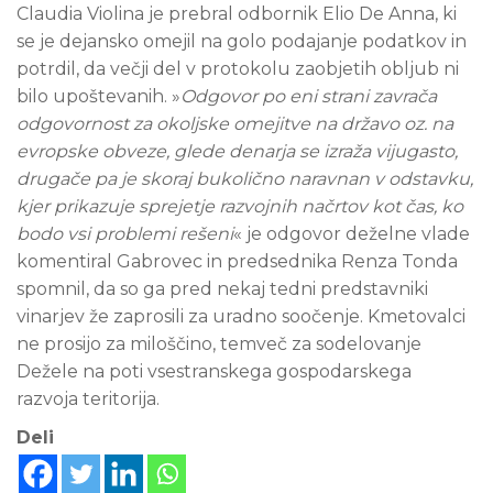
Claudia Violina je prebral odbornik Elio De Anna, ki
se je dejansko omejil na golo podajanje podatkov in
potrdil, da večji del v protokolu zaobjetih obljub ni
bilo upoštevanih. »
Odgovor po eni strani zavrača
odgovornost za okoljske omejitve na državo oz. na
evropske obveze, glede denarja se izraža vijugasto,
drugače pa je skoraj bukolično naravnan v odstavku,
kjer prikazuje sprejetje razvojnih načrtov kot čas, ko
bodo vsi problemi rešeni
« je odgovor deželne vlade
komentiral Gabrovec in predsednika Renza Tonda
spomnil, da so ga pred nekaj tedni predstavniki
vinarjev že zaprosili za uradno soočenje. Kmetovalci
ne prosijo za miloščino, temveč za sodelovanje
Dežele na poti vsestranskega gospodarskega
razvoja teritorija.
Deli