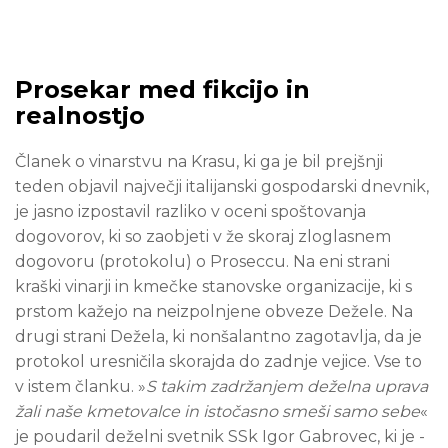
Prosekar med fikcijo in
realnostjo
Članek o vinarstvu na Krasu, ki ga je bil prejšnji
teden objavil največji italijanski gospodarski dnevnik,
je jasno izpostavil razliko v oceni spoštovanja
dogovorov, ki so zaobjeti v že skoraj zloglasnem
dogovoru (protokolu) o Proseccu. Na eni strani
kraški vinarji in kmečke stanovske organizacije, ki s
prstom kažejo na neizpolnjene obveze Dežele. Na
drugi strani Dežela, ki nonšalantno zagotavlja, da je
protokol uresničila skorajda do zadnje vejice. Vse to
v istem članku. »
S takim zadržanjem deželna uprava
žali naše kmetovalce in istočasno smeši samo sebe
«
je poudaril deželni svetnik SSk Igor Gabrovec, ki je -