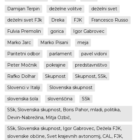
Damijan Terpin
deželne volitve
deželni svet
deželni svet FJk
Dreka
FJK
Francesco Russo
Fulvia Premolin
gorica
Igor Gabrovec
Marko Jarc
Marko Pisani
meja
Paritetni odbor
parlament
pavel vidoni
Peter Močnik
pokrajine
predstavništvo
Rafko Dolhar
Skupnost
Skupnost, SSk,
Slovenci v Italiji
Slovenska skupnost
slovenska šola
slovenščina
SSk
SSk, Slovenska skupnost, Boris Pahor, mladi, politika,
Devin-Nabrežina, Mitja Ozbič,
SSk, Slovenska skupnost, Igor Gabrovec, Dežela FJK,
slovenske občine, Svet krajevnih avtonomij, CAL, FJK,