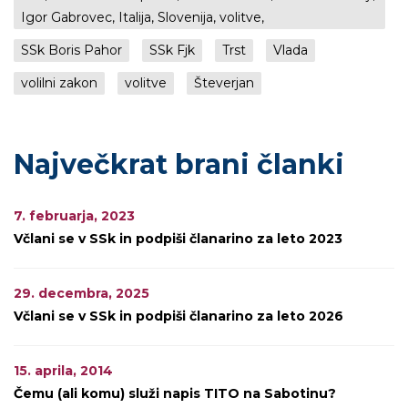
Igor Gabrovec, Italija, Slovenija, volitve,
SSk Boris Pahor
SSk Fjk
Trst
Vlada
volilni zakon
volitve
Števerjan
Največkrat brani članki
7. februarja, 2023
Včlani se v SSk in podpiši članarino za leto 2023
29. decembra, 2025
Včlani se v SSk in podpiši članarino za leto 2026
15. aprila, 2014
Čemu (ali komu) služi napis TITO na Sabotinu?