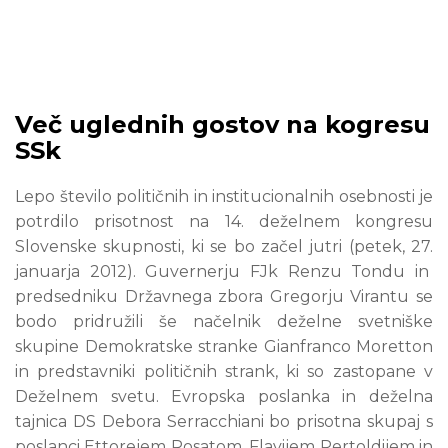
Več uglednih gostov na kogresu
SSk
Lepo število političnih in institucionalnih osebnosti je
potrdilo prisotnost na 14. deželnem kongresu
Slovenske skupnosti, ki se bo začel jutri (petek, 27.
januarja 2012). Guvernerju FJk Renzu Tondu in
predsedniku Državnega zbora Gregorju Virantu se
bodo pridružili še načelnik deželne svetniške
skupine Demokratske stranke Gianfranco Moretton
in predstavniki političnih strank, ki so zastopane v
Deželnem svetu. Evropska poslanka in deželna
tajnica DS Debora Serracchiani bo prisotna skupaj s
poslanci Ettorejem Rosatom, Flavijem Pertoldijem in