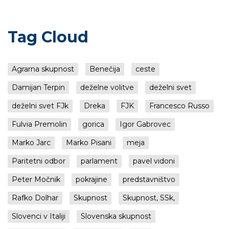
Tag Cloud
Agrarna skupnost
Benečija
ceste
Damijan Terpin
deželne volitve
deželni svet
deželni svet FJk
Dreka
FJK
Francesco Russo
Fulvia Premolin
gorica
Igor Gabrovec
Marko Jarc
Marko Pisani
meja
Paritetni odbor
parlament
pavel vidoni
Peter Močnik
pokrajine
predstavništvo
Rafko Dolhar
Skupnost
Skupnost, SSk,
Slovenci v Italiji
Slovenska skupnost