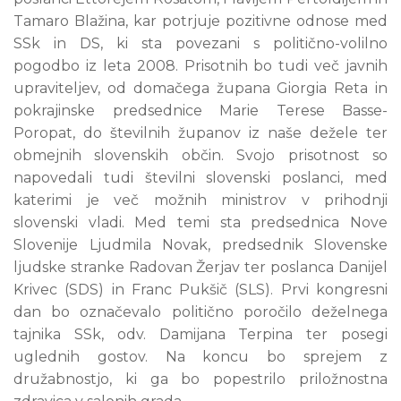
Tamaro Blažina, kar potrjuje pozitivne odnose med
SSk in DS, ki sta povezani s politično-volilno
pogodbo iz leta 2008. Prisotnih bo tudi več javnih
upraviteljev, od domačega župana Giorgia Reta in
pokrajinske predsednice Marie Terese Basse-
Poropat, do številnih županov iz naše dežele ter
obmejnih slovenskih občin. Svojo prisotnost so
napovedali tudi številni slovenski poslanci, med
katerimi je več možnih ministrov v prihodnji
slovenski vladi. Med temi sta predsednica Nove
Slovenije Ljudmila Novak, predsednik Slovenske
ljudske stranke Radovan Žerjav ter poslanca Danijel
Krivec (SDS) in Franc Pukšič (SLS). Prvi kongresni
dan bo označevalo politično poročilo deželnega
tajnika SSk, odv. Damijana Terpina ter posegi
uglednih gostov. Na koncu bo sprejem z
družabnostjo, ki ga bo popestrilo priložnostna