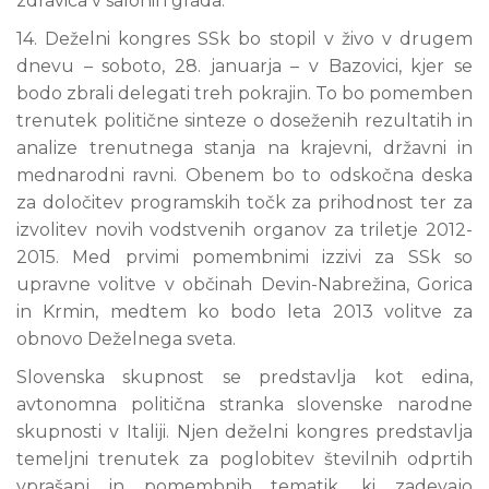
zdravica v salonih grada.
14. Deželni kongres SSk bo stopil v živo v drugem
dnevu – soboto, 28. januarja – v Bazovici, kjer se
bodo zbrali delegati treh pokrajin. To bo pomemben
trenutek politične sinteze o doseženih rezultatih in
analize trenutnega stanja na krajevni, državni in
mednarodni ravni. Obenem bo to odskočna deska
za določitev programskih točk za prihodnost ter za
izvolitev novih vodstvenih organov za triletje 2012-
2015. Med prvimi pomembnimi izzivi za SSk so
upravne volitve v občinah Devin-Nabrežina, Gorica
in Krmin, medtem ko bodo leta 2013 volitve za
obnovo Deželnega sveta.
Slovenska skupnost se predstavlja kot edina,
avtonomna politična stranka slovenske narodne
skupnosti v Italiji. Njen deželni kongres predstavlja
temeljni trenutek za poglobitev številnih odprtih
vprašanj in pomembnih tematik, ki zadevajo