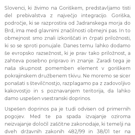
Slovenci, ki živimo na Goriškem, predstavljamo tisti
del prebivalstva z največjo integracijo. Goriška,
področje, ki se razprostira od Jadranskega morja do
Brd, ima med glavnimi značilnosti obmejni pas. In to
obmejnost smo znali izkoriščati in črpati priložnosti,
ki so se sproti ponujale. Danes temu lahko dodamo
še evropsko razsežnost, ki je prav tako priložnost, a
zahteva posebno pripravo in znanje. Zaradi tega je
naša skupnost pomemben element v goriškem
pokrajinskem družbenem tkivu. Ne moremo se sicer
ponašati s številčnostjo, razplagamo pa z zadovoljivo
kakovostjo in s poznavanjem teritorija, da lahko
damo uspešen vsestranski doprinos.
Uspešen doprinos pa je tudi odvisen od primernih
pogojev. Med te pa spada izvajanje oziroma
neizvajanje določil zaščitne zakonodaje, ki temelji na
dveh državnih zakonih 482/99 in 38/01 ter na