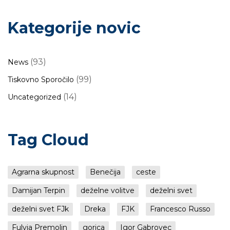
Kategorije novic
(93)
News
(99)
Tiskovno Sporočilo
(14)
Uncategorized
Tag Cloud
Agrarna skupnost
Benečija
ceste
Damijan Terpin
deželne volitve
deželni svet
deželni svet FJk
Dreka
FJK
Francesco Russo
Fulvia Premolin
gorica
Igor Gabrovec