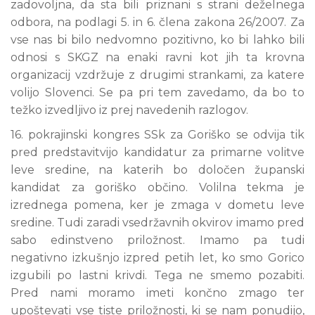
zadovoljna, da sta bili priznani s strani deželnega
odbora, na podlagi 5. in 6. člena zakona 26/2007. Za
vse nas bi bilo nedvomno pozitivno, ko bi lahko bili
odnosi s SKGZ na enaki ravni kot jih ta krovna
organizacij vzdržuje z drugimi strankami, za katere
volijo Slovenci. Se pa pri tem zavedamo, da bo to
težko izvedljivo iz prej navedenih razlogov.
16. pokrajinski kongres SSk za Goriško se odvija tik
pred predstavitvijo kandidatur za primarne volitve
leve sredine, na katerih bo določen županski
kandidat za goriško občino. Volilna tekma je
izrednega pomena, ker je zmaga v dometu leve
sredine. Tudi zaradi vsedržavnih okvirov imamo pred
sabo edinstveno priložnost. Imamo pa tudi
negativno izkušnjo izpred petih let, ko smo Gorico
izgubili po lastni krivdi. Tega ne smemo pozabiti.
Pred nami moramo imeti končno zmago ter
upoštevati vse tiste priložnosti, ki se nam ponudijo,