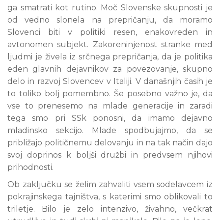
ga smatrati kot rutino. Moč Slovenske skupnosti je
od vedno slonela na prepričanju, da moramo
Slovenci biti v politiki resen, enakovreden in
avtonomen subjekt. Zakoreninjenost stranke med
ljudmi je živela iz srčnega prepričanja, da je politika
eden glavnih dejavnikov za povezovanje, skupno
delo in razvoj Slovencev v Italiji. V današnjih časih je
to toliko bolj pomembno. Še posebno važno je, da
vse to prenesemo na mlade generacije in zaradi
tega smo pri SSk ponosni, da imamo dejavno
mladinsko sekcijo. Mlade spodbujajmo, da se
približajo političnemu delovanju in na tak način dajo
svoj doprinos k boljši družbi in predvsem njihovi
prihodnosti.
Ob zaključku se želim zahvaliti vsem sodelavcem iz
pokrajinskega tajništva, s katerimi smo oblikovali to
triletje. Bilo je zelo intenzivo, živahno, večkrat