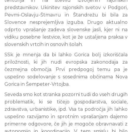
teritorija in na številu izvoljenih rajonskih
predstavnikov. Ukinitev rajonskih svetov v Podgori,
Pevmi-Oslavju-Štmavru in Štandrežu bi bila za
Slovence nesprejemljiva izguba. Drugo aktualno
odprto vprašanje zadeva slovenske jasli, kjer ni na
vidiku posebne lestvice, kot je že ustaljena praksa v
slovenskih vrtcih in osnovih šolah.
SSk je mnenja da bi lahko Gorica bolj izkoriščala
priložnosti, ki jih nudi evropska zakonodaja za
čezmejna območja. Prvi predpogoj temu pa je
uspešno sodelovanje s sosednima občinama Nova
Gorica in Šempeter-Vrtojba.
Seveda smo kot stranka pozorni tudi do vseh drugih
problematik, ki se tičejo gospodarstva, sociale,
zdravstva, urbanistike, ipd. Vsa ta področja jih lahko
uspešno razvijamo in sprotnim vprašanjam dajemo
primerne odgovore, če jih je mogoče obravnavati z
avtonomijo in koordinacijo. V tem smislu bi bilo