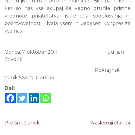
utrudljivo in tudi skrbi ni manjkalo. Bilo pa je lepo,
ker so nas vse skupaj še vedno družile pristne
vrednote prijateljstva, iskrenega sodelovanja in
požrtvovalnosti. Hvala vsem in uspešen kongres za
vse nas!
Gorica, 7. oktober 2011 Julijan
Čavdek
Pokrajinski
tajnik SSk za Goriško
Deli
Prejšnji članek
Naslednji članek