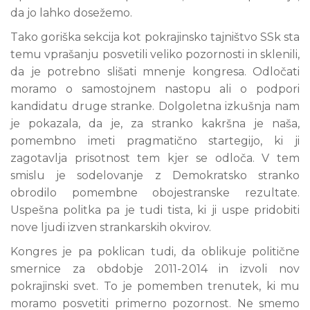
da jo lahko dosežemo.
Tako goriška sekcija kot pokrajinsko tajništvo SSk sta
temu vprašanju posvetili veliko pozornosti in sklenili,
da je potrebno slišati mnenje kongresa. Odločati
moramo o samostojnem nastopu ali o podpori
kandidatu druge stranke. Dolgoletna izkušnja nam
je pokazala, da je, za stranko kakršna je naša,
pomembno imeti pragmatično startegijo, ki ji
zagotavlja prisotnost tem kjer se odloča. V tem
smislu je sodelovanje z Demokratsko stranko
obrodilo pomembne obojestranske rezultate.
Uspešna politka pa je tudi tista, ki ji uspe pridobiti
nove ljudi izven strankarskih okvirov.
Kongres je pa poklican tudi, da oblikuje politične
smernice za obdobje 2011-2014 in izvoli nov
pokrajinski svet. To je pomemben trenutek, ki mu
moramo posvetiti primerno pozornost. Ne smemo