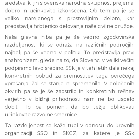
sredstva, ki jih slovenska narodna skupnost prejema,
dobro in učinkovito izkoriščena. Ob tem pa je še
veliko narejenega s prostovljnim delom, kar
predstavlja hrbtenico delovanja naše civilne družbe.
Naša glavna hiba pa je še vedno zgodovinska
razdeljenost, ki se odraža na različnih področjih,
najbolj pa še vedno v politiki. To predstavlja pravi
anahronizem, glede na to, da Slovenci v veliki večini
podpiramo levo sredino. SSk je v teh letih dala nekaj
konkretnih pobud za premostitev tega perečega
vprašanja. Žal se stanje ni spremenilo. V določenih
okvirih pa se je še zaostrilo in konkretinih rešitev
verjetno v bližnji prihodnosti nam ne bo uspelo
dobiti. To pa pomeni, da bo težje oblikovati
učinkovite razvojne smernice.
Ta razdeljenost se kaže tudi v odnosu do krovnih
organizaciji SSO in SKGZ, za katere je SSk