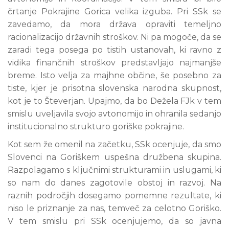
črtanje Pokrajine Gorica velika izguba. Pri SSk se
zavedamo, da mora država opraviti temeljno
racionalizacijo državnih stroškov. Ni pa mogoče, da se
zaradi tega posega po tistih ustanovah, ki ravno z
vidika finančnih stroškov predstavljajo najmanjše
breme. Isto velja za majhne občine, še posebno za
tiste, kjer je prisotna slovenska narodna skupnost,
kot je to Števerjan. Upajmo, da bo Dežela FJk v tem
smislu uveljavila svojo avtonomijo in ohranila sedanjo
institucionalno strukturo goriške pokrajine.
Kot sem že omenil na začetku, SSk ocenjuje, da smo
Slovenci na Goriškem uspešna družbena skupina.
Razpolagamo s ključnimi strukturami in uslugami, ki
so nam do danes zagotovile obstoj in razvoj. Na
raznih področjih dosegamo pomemne rezultate, ki
niso le priznanje za nas, temveč za celotno Goriško.
V tem smislu pri SSk ocenjujemo, da so javna