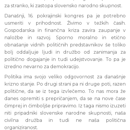
za stranko, ki zastopa slovensko narodno skupnost.
Današnji, 16. pokrajinski kongres pa je potrebno
usmeriti v prihodnost. Živimo v težkih časih.
Gospodarska in finančna kriza zavira zaupanje v
naložbe in razvoj. Sporno moralno in etično
obnašanje vidnih političnih predstavnikov še toliko
bolj oddaljuje ljudi in družbo od zanimanja za
politično dogajanje in tudi udejstvovanje. To pa je
izredno nevarno za demokracijo.
Politika ima svojo veliko odgovornost za današnje
krizno stanje. Po drugi strani pa ni druge poti, razen
politične, da se iz tega izvlečemo. To nas mora že
danes opremiti s prepričanjem, da se na nove čase
čimprej in čimboljše pripravimo. Iz taga nismo izuzeti
niti pripadniki slovenske narodne skupnosti, naša
civilna družba in tudi ne naša politična
organiziranost.