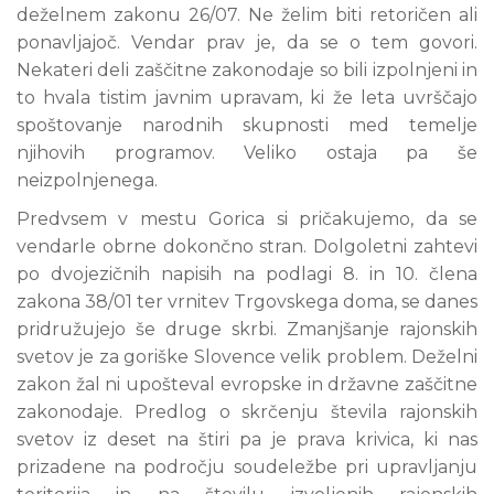
deželnem zakonu 26/07. Ne želim biti retoričen ali
ponavljajoč. Vendar prav je, da se o tem govori.
Nekateri deli zaščitne zakonodaje so bili izpolnjeni in
to hvala tistim javnim upravam, ki že leta uvrščajo
spoštovanje narodnih skupnosti med temelje
njihovih programov. Veliko ostaja pa še
neizpolnjenega.
Predvsem v mestu Gorica si pričakujemo, da se
vendarle obrne dokončno stran. Dolgoletni zahtevi
po dvojezičnih napisih na podlagi 8. in 10. člena
zakona 38/01 ter vrnitev Trgovskega doma, se danes
pridružujejo še druge skrbi. Zmanjšanje rajonskih
svetov je za goriške Slovence velik problem. Deželni
zakon žal ni upošteval evropske in državne zaščitne
zakonodaje. Predlog o skrčenju števila rajonskih
svetov iz deset na štiri pa je prava krivica, ki nas
prizadene na področju soudeležbe pri upravljanju