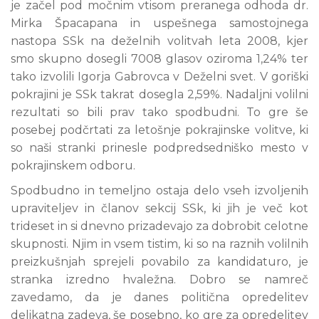
je začel pod močnim vtisom preranega odhoda dr.
Mirka Špacapana in uspešnega samostojnega
nastopa SSk na deželnih volitvah leta 2008, kjer
smo skupno dosegli 7008 glasov oziroma 1,24% ter
tako izvolili Igorja Gabrovca v Deželni svet. V goriški
pokrajini je SSk takrat dosegla 2,59%. Nadaljni volilni
rezultati so bili prav tako spodbudni. To gre še
posebej podčrtati za letošnje pokrajinske volitve, ki
so naši stranki prinesle podpredsedniško mesto v
pokrajinskem odboru.
Spodbudno in temeljno ostaja delo vseh izvoljenih
upraviteljev in članov sekcij SSk, ki jih je več kot
trideset in si dnevno prizadevajo za dobrobit celotne
skupnosti. Njim in vsem tistim, ki so na raznih volilnih
preizkušnjah sprejeli povabilo za kandidaturo, je
stranka izredno hvaležna. Dobro se namreč
zavedamo, da je danes politična opredelitev
delikatna zadeva, še posebno, ko gre za opredelitev