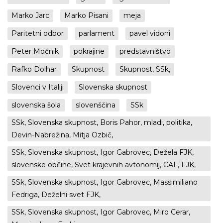
Marko Jarc
Marko Pisani
meja
Paritetni odbor
parlament
pavel vidoni
Peter Močnik
pokrajine
predstavništvo
Rafko Dolhar
Skupnost
Skupnost, SSk,
Slovenci v Italiji
Slovenska skupnost
slovenska šola
slovenščina
SSk
SSk, Slovenska skupnost, Boris Pahor, mladi, politika,
Devin-Nabrežina, Mitja Ozbič,
SSk, Slovenska skupnost, Igor Gabrovec, Dežela FJK,
slovenske občine, Svet krajevnih avtonomij, CAL, FJK,
SSk, Slovenska skupnost, Igor Gabrovec, Massimiliano
Fedriga, Deželni svet FJK,
SSk, Slovenska skupnost, Igor Gabrovec, Miro Cerar,