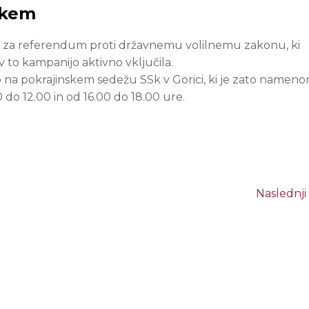
škem
v za referendum proti državnemu volilnemu zakonu, ki
 to kampanijo aktivno vključila.
 na pokrajinskem sedežu SSk v Gorici, ki je zato namen
do 12.00 in od 16.00 do 18.00 ure.
Naslednji