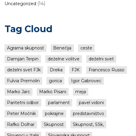
(14)
Uncategorized
Tag Cloud
Agrarna skupnost
Benečija
ceste
Damijan Terpin
deželne volitve
deželni svet
deželni svet FJk
Dreka
FJK
Francesco Russo
Fulvia Premolin
gorica
Igor Gabrovec
Marko Jarc
Marko Pisani
meja
Paritetni odbor
parlament
pavel vidoni
Peter Močnik
pokrajine
predstavništvo
Rafko Dolhar
Skupnost
Skupnost, SSk,
Slovenci v Italiji
Slovenska skupnost