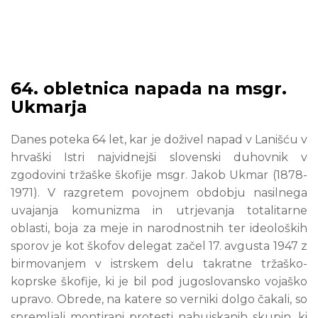
64. obletnica napada na msgr.
Ukmarja
Danes poteka 64 let, kar je doživel napad v Lanišću v
hrvaški Istri najvidnejši slovenski duhovnik v
zgodovini tržaške škofije msgr. Jakob Ukmar (1878-
1971). V razgretem povojnem obdobju nasilnega
uvajanja komunizma in utrjevanja totalitarne
oblasti, boja za meje in narodnostnih ter ideoloških
sporov je kot škofov delegat začel 17. avgusta 1947 z
birmovanjem v istrskem delu takratne tržaško-
koprske škofije, ki je bil pod jugoslovansko vojaško
upravo. Obrede, na katere so verniki dolgo čakali, so
spremljali montirani protesti nahujskanih skupin, ki