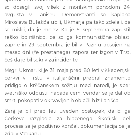
so dosegli svoj višek z morilskim pohodom 24.
avgusta v Lanišću. Demonstranti so kaplana
Miroslava Bulešića ubili, Ukmarja pa tako zdelali, da
so mislili, da je mrtev. Ko je 5. septembra zapustil
reško bolnišnico, pa so ga komnunistične oblasti
zaprle in 29. septembra je bil v Pazinu obsojen na
mesec dni (že prestanega) zapora ter izgon v Trst,
češ da je bil sokriv za incidente.
Msgr. Ukmar, ki je 31. maja pred 80 leti v škedenjski
cerkvi v Trstu v italijanščini prebral znamenito
pridigo o krščanskem sožitju med narodi, je sicer
svetniško odpustil napadalcem, vendar se je dal ob
smrti pokopati v okrvavljenih oblačilih iz Lanišća.
Zanj je bil pred leti uveden postopek, da bi ga
Cerkevc razglasila za blaženega. Škofijski del
procesa se je pozitivno končal, dokumentacija pa je
zdaj v Vatikanu.