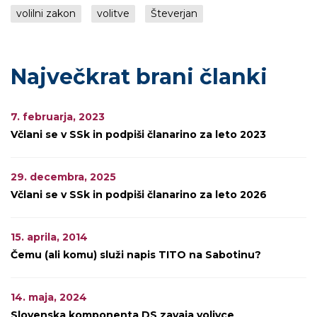
volilni zakon
volitve
Števerjan
Največkrat brani članki
7. februarja, 2023
Včlani se v SSk in podpiši članarino za leto 2023
29. decembra, 2025
Včlani se v SSk in podpiši članarino za leto 2026
15. aprila, 2014
Čemu (ali komu) služi napis TITO na Sabotinu?
14. maja, 2024
Slovenska komponenta DS zavaja volivce