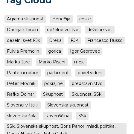
Tag Cloud
Agrarna skupnost
Benečija
ceste
Damijan Terpin
deželne volitve
deželni svet
deželni svet FJk
Dreka
FJK
Francesco Russo
Fulvia Premolin
gorica
Igor Gabrovec
Marko Jarc
Marko Pisani
meja
Paritetni odbor
parlament
pavel vidoni
Peter Močnik
pokrajine
predstavništvo
Rafko Dolhar
Skupnost
Skupnost, SSk,
Slovenci v Italiji
Slovenska skupnost
slovenska šola
slovenščina
SSk
SSk, Slovenska skupnost, Boris Pahor, mladi, politika,
Devin-Nabrežina, Mitja Ozbič,