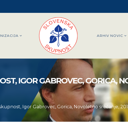
NIZACIJA
ARHIV NOVIC
OST, IGOR GABROVEC, GORICA, 
skupnost, Igor Gabrovec, Gorica, Novoletno srečanje, 201