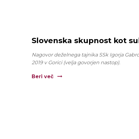
Slovenska skupnost kot su
Nagovor deželnega tajnika SSk Igorja Gabro
2019 v Gorici (velja govorjen nastop).
Beri več