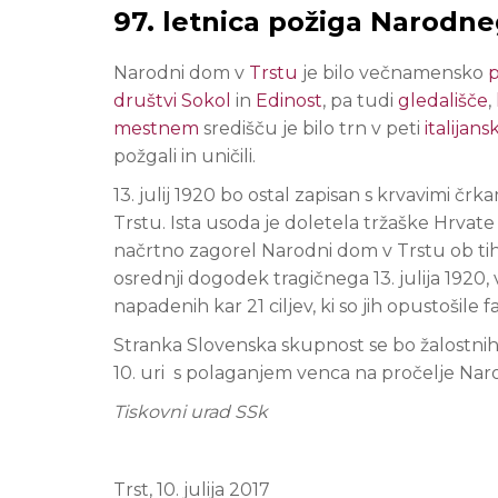
97. letnica požiga Narodn
Narodni dom v
Trstu
je bilo večnamensko
p
društvi
Sokol
in
Edinost
, pa tudi
gledališče
,
mestnem
središču je bilo trn v peti
italijans
požgali in uničili.
13. julij 1920 bo ostal zapisan s krvavimi čr
Trstu. Ista usoda je doletela tržaške Hrvate
načrtno zagorel Narodni dom v Trstu ob tih
osrednji dogodek tragičnega 13. julija 1920
napadenih kar 21 ciljev, ki so jih opustošile f
Stranka Slovenska skupnost se bo žalostnih d
10. uri s polaganjem venca na pročelje Narod
Tiskovni urad SSk
Trst, 10. julija 2017