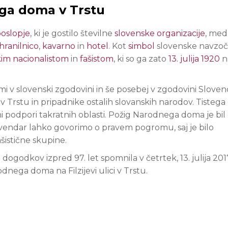
ega doma v Trstu
oslopje
, ki je gostilo številne
slovenske
organizacije
, med
hranilnico
,
kavarno
in
hotel
. Kot
simbol
slovenske navzoč
kim
nacionalistom
in
fašistom
, ki so ga zato
13. julija
1920
n
kami v slovenski zgodovini in še posebej v zgodovini Sloven
 v Trstu in pripadnike ostalih slovanskih narodov. Tistega
i podpori takratnih oblasti. Požig Narodnega doma je bil
, vendar lahko govorimo o pravem pogromu, saj je bilo
ašistične skupine.
ogodkov izpred 97. let spomnila v četrtek, 13. julija 201
nega doma na Filzijevi ulici v Trstu.