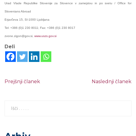
Urad Vlade Republike Slovenije za Slovence v zamejstvu in po svetu / Office for
Slovenians Abroad
Erjavčeva 15, SI-1000 Ljubljana
Tel: +386 (0)1 230 8011; Fax: +386 (0)1 230 8017
zvone.zigon@gov.si,
www.uszs.gov.si
Deli
Prejšnji članek
Naslednji članek