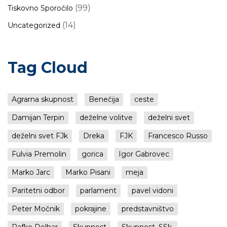
(99)
Tiskovno Sporočilo
(14)
Uncategorized
Tag Cloud
Agrarna skupnost
Benečija
ceste
Damijan Terpin
deželne volitve
deželni svet
deželni svet FJk
Dreka
FJK
Francesco Russo
Fulvia Premolin
gorica
Igor Gabrovec
Marko Jarc
Marko Pisani
meja
Paritetni odbor
parlament
pavel vidoni
Peter Močnik
pokrajine
predstavništvo