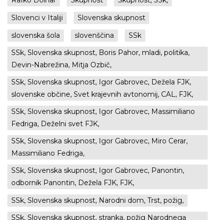
Rafko Dolhar
Skupnost
Skupnost, SSk,
Slovenci v Italiji
Slovenska skupnost
slovenska šola
slovenščina
SSk
SSk, Slovenska skupnost, Boris Pahor, mladi, politika,
Devin-Nabrežina, Mitja Ozbič,
SSk, Slovenska skupnost, Igor Gabrovec, Dežela FJK,
slovenske občine, Svet krajevnih avtonomij, CAL, FJK,
SSk, Slovenska skupnost, Igor Gabrovec, Massimiliano
Fedriga, Deželni svet FJK,
SSk, Slovenska skupnost, Igor Gabrovec, Miro Cerar,
Massimiliano Fedriga,
SSk, Slovenska skupnost, Igor Gabrovec, Panontin,
odbornik Panontin, Dežela FJK, FJK,
SSk, Slovenska skupnost, Narodni dom, Trst, požig,
SSk, Slovenska skupnost, stranka, požig Narodnega