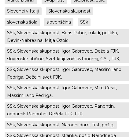
Rafko Dolhar
Skupnost
Skupnost, SSk,
Slovenci v Italiji
Slovenska skupnost
slovenska šola
slovenščina
SSk
SSk, Slovenska skupnost, Boris Pahor, mladi, politika,
Devin-Nabrežina, Mitja Ozbič,
SSk, Slovenska skupnost, Igor Gabrovec, Dežela FJK,
slovenske občine, Svet krajevnih avtonomij, CAL, FJK,
SSk, Slovenska skupnost, Igor Gabrovec, Massimiliano
Fedriga, Deželni svet FJK,
SSk, Slovenska skupnost, Igor Gabrovec, Miro Cerar,
Massimiliano Fedriga,
SSk, Slovenska skupnost, Igor Gabrovec, Panontin,
odbornik Panontin, Dežela FJK, FJK,
SSk, Slovenska skupnost, Narodni dom, Trst, požig,
SSk, Slovenska skupnost, stranka, požig Narodnega