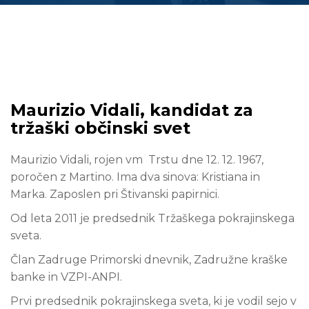
Maurizio Vidali, kandidat za
tržaški občinski svet
Maurizio Vidali, rojen vm Trstu dne 12. 12. 1967,
poročen z Martino. Ima dva sinova: Kristiana in
Marka. Zaposlen pri Štivanski papirnici.
Od leta 2011 je predsednik Tržaškega pokrajinskega
sveta.
Član Zadruge Primorski dnevnik, Zadružne kraške
banke in VZPI-ANPI.
Prvi predsednik pokrajinskega sveta, ki je vodil sejo v