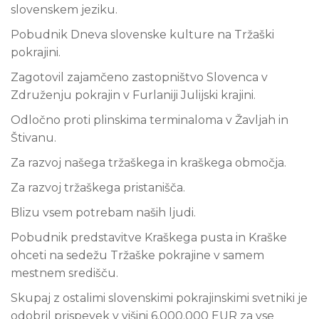
slovenskem jeziku.
Pobudnik Dneva slovenske kulture na Tržaški
pokrajini.
Zagotovil zajamčeno zastopništvo Slovenca v
Združenju pokrajin v Furlaniji Julijski krajini.
Odločno proti plinskima terminaloma v Žavljah in
Štivanu.
Za razvoj našega tržaškega in kraškega območja.
Za razvoj tržaškega pristanišča.
Blizu vsem potrebam naših ljudi.
Pobudnik predstavitve Kraškega pusta in Kraške
ohceti na sedežu Tržaške pokrajine v samem
mestnem središču.
Skupaj z ostalimi slovenskimi pokrajinskimi svetniki je
odobril prispevek v višini 6.000.000 EUR za vse