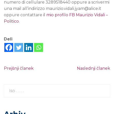
numero di cellulare 3289518440 oppure a scrivermi
una mail all’indirizzo maurizio.vidali.jyam@alice.it
oppure contattare
il mio profilo FB Maurizio Vidali –
Politico
.
Deli
Prejšnji članek
Naslednji članek