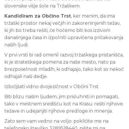
slovenske višje šole na Tržaškem.
Kandidiram za Občino Trst
, ker menim, da ima
tržaški prostor nekaj večjih in zakoreninjenih težav,
ki jih bo treba rešiti, če hočemo biti kos izzivom
današnjega časa in izpolniti upravičena pričakovanja
naših ljudi.
V prvi vrsti bi rad omenil razvoj tržaškega pristanišča,
ki je strateškega pomena za naše mesto, nato pa
brezposelnost mladih, ki odhajajo, tako kot so nekoč
odhajali naši dedje.
Izboljšati vidno dvojezičnost v Občini Trst.
Biti blizu našim ljudem, jim prisluhniti in pomagati,
tako v mestnem središču kot na Krasu: rešiti njihove
težave in udejanjiti njihove predloge in mnenja.
Zato sem vam vedno na voljo: pokličite me na
telefonsko številko 3289518440, pišite mi na