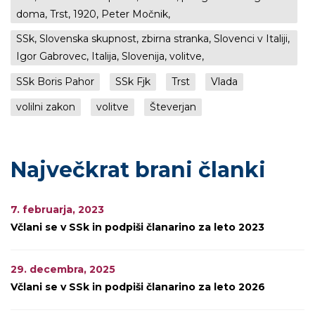
doma, Trst, 1920, Peter Močnik,
SSk, Slovenska skupnost, zbirna stranka, Slovenci v Italiji,
Igor Gabrovec, Italija, Slovenija, volitve,
SSk Boris Pahor
SSk Fjk
Trst
Vlada
volilni zakon
volitve
Števerjan
Največkrat brani članki
7. februarja, 2023
Včlani se v SSk in podpiši članarino za leto 2023
29. decembra, 2025
Včlani se v SSk in podpiši članarino za leto 2026