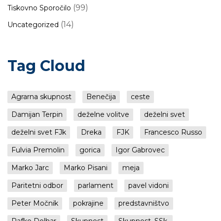
(99)
Tiskovno Sporočilo
(14)
Uncategorized
Tag Cloud
Agrarna skupnost
Benečija
ceste
Damijan Terpin
deželne volitve
deželni svet
deželni svet FJk
Dreka
FJK
Francesco Russo
Fulvia Premolin
gorica
Igor Gabrovec
Marko Jarc
Marko Pisani
meja
Paritetni odbor
parlament
pavel vidoni
Peter Močnik
pokrajine
predstavništvo