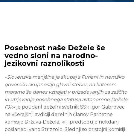
Posebnost naše Dežele še
vedno sloni na narodno-
jezikovni raznolikosti
»
Slovenska manjšina je skupaj s Furlani in nemško
govorečo skupnostjo glavni steber, na katerem
moramo še danes vztrajati v prizadevanjih za zaščito
in utrjevanje posebnega statusa avtonomne Dežele
FJk«
je poudaril deželni svetnik SSk Igor Gabrovec
na včerajšnji avdiciji deželnih članov Paritetne
komisije Država-Dežela, ki ji predseduje nekdanji
poslanec Ivano Strizzolo.
Slednji so pristojni komisiji