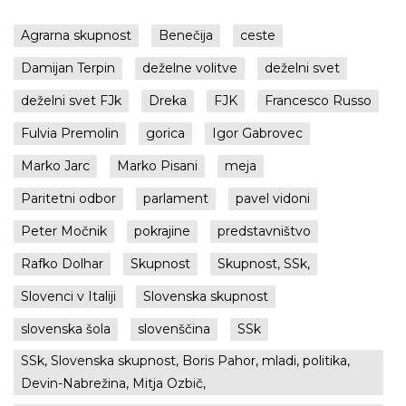
Agrarna skupnost
Benečija
ceste
Damijan Terpin
deželne volitve
deželni svet
deželni svet FJk
Dreka
FJK
Francesco Russo
Fulvia Premolin
gorica
Igor Gabrovec
Marko Jarc
Marko Pisani
meja
Paritetni odbor
parlament
pavel vidoni
Peter Močnik
pokrajine
predstavništvo
Rafko Dolhar
Skupnost
Skupnost, SSk,
Slovenci v Italiji
Slovenska skupnost
slovenska šola
slovenščina
SSk
SSk, Slovenska skupnost, Boris Pahor, mladi, politika,
Devin-Nabrežina, Mitja Ozbič,