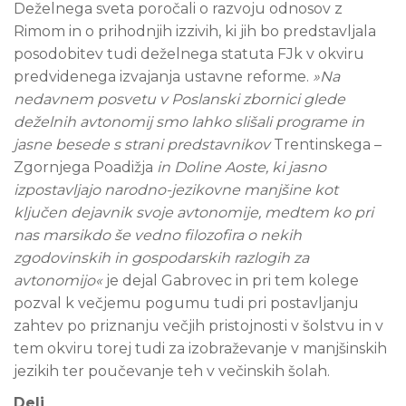
Deželnega sveta poročali o razvoju odnosov z
Rimom in o prihodnjih izzivih, ki jih bo predstavljala
posodobitev tudi deželnega statuta FJk v okviru
predvidenega izvajanja ustavne reforme.
»Na
nedavnem posvetu v Poslanski zbornici glede
deželnih avtonomij smo lahko slišali programe in
jasne besede s strani predstavnikov
Trentinskega –
Zgornjega Poadižja
in Doline Aoste, ki jasno
izpostavljajo narodno-jezikovne manjšine kot
ključen dejavnik svoje avtonomije, medtem ko pri
nas marsikdo še vedno filozofira o nekih
zgodovinskih in gospodarskih razlogih za
avtonomijo«
je dejal Gabrovec in pri tem kolege
pozval k večjemu pogumu tudi pri postavljanju
zahtev po priznanju večjih pristojnosti v šolstvu in v
tem okviru torej tudi za izobraževanje v manjšinskih
jezikih ter poučevanje teh v večinskih šolah.
Deli