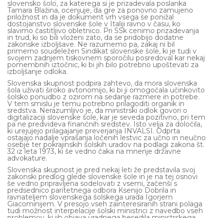
slovensko šolo, za katerega si je prizadevala poslanka
Tamara Blažina, ocenjuje, da gre za ponovno zamujeno
priložnost in da je dokument vrh vsega še ponižal
dostojanstvo slovenske šole v Italiji ravno v času, ko
slavimo častitljivo obletnico. Pri SSk cenimo prizadevanja
in trud, ki so bili vloženi zato, da se pridobijo dodatne
zakonske izboljšave. Ne razumemo pa, zakaj ni bil
primerno soudeležen Sindikat slovenske šole, ki je tudi v
svojem zadnjem tiskovnem sporočilu posredoval kar nekaj
pomembnih iztočnic, ki bi jih bilo potrebno upoštevati za
izboljšanje odloka.
Slovenska skupnost podpira zahtevo, da mora slovenska
šola uživati široko avtonomijo, ki bi ji omogočala učinkovito
šolsko ponudbo z ozirom na sedanje razmere in potrebe.
V tem smislu je temu potrebno prilagoditi organik in
sredstva. Nerazumljivo je, da ministrski odlok govori o
digitalizaciji slovenske šole, kar je seveda pozitivno, pri tem
pa ne predvideva finančnih sredstev. Isto velja za določila,
ki urejujejo prilagajanje preverjanja INVALSI. Odprta
ostajajo nadalje vprašanja ločenih lestvic za učno in neučno
osebje ter pokrajinskih šolskih uradov na podlagi zakona št.
32 iz leta 1973, ki še vedno čaka na mnenje državne
advokature.
Slovenska skupnost je pred nekaj leti že predstavila svoj
zakonski predlog glede slovenske šole in je na tej osnovi
še vedno pripravljena sodelovati z vsemi, začenši s
predsednico paritetnega odbora Ksenijo Dobrila in
ravnateljem slovenskega šolskega urada Igorjem
Giacominijem. V presojo vseh zainteresiranih strani polaga
tudi možnost interpelacije šolski ministrici z navedbo vseh
problemov, ki jih objava uradnega besedila ministrskega