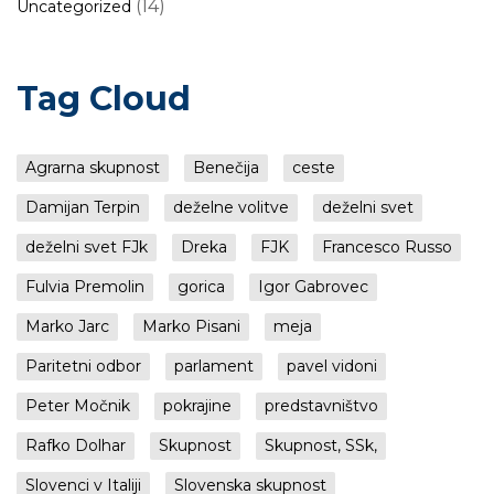
(14)
Uncategorized
Tag Cloud
Agrarna skupnost
Benečija
ceste
Damijan Terpin
deželne volitve
deželni svet
deželni svet FJk
Dreka
FJK
Francesco Russo
Fulvia Premolin
gorica
Igor Gabrovec
Marko Jarc
Marko Pisani
meja
Paritetni odbor
parlament
pavel vidoni
Peter Močnik
pokrajine
predstavništvo
Rafko Dolhar
Skupnost
Skupnost, SSk,
Slovenci v Italiji
Slovenska skupnost