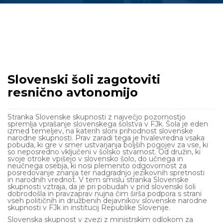
Slovenski šoli zagotoviti
resnično avtonomijo
Stranka Slovenske skupnosti z največjo pozornostjo
spremlja vprašanje slovenskega šolstva v FJk. Šola je eden
izmed temeljev, na katerih sloni prihodnost slovenske
narodne skupnosti. Prav zaradi tega je hvalevredna vsaka
pobuda, ki gre v smer ustvarjanja boljših pogojev za vse, ki
so neposredno vključeni v šolsko stvarnost. Od družin, ki
svoje otroke vpišejo v slovensko šolo, do učnega in
neučnega osebja, ki nosi plemenito odgovornost za
posredovanje znanja ter nadgradnjo jezikovnih spretnosti
in narodnih vrednot. V tem smislu stranka Slovenske
skupnosti vztraja, da je pri pobudah v prid slovenski šoli
dobrodošla in pravzaprav nujna čim širša podpora s strani
vseh političnih in družbenih dejavnikov slovenske narodne
skupnosti v FJk in institucij Republike Slovenije.
Slovenska skupnost v zvezi z ministrskim odlokom za