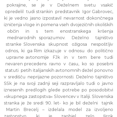
pokrajine, se je v Deželnem svetu vsakič
opredelil tudi strankin predstavnik Igor Gabrovec,
ki je vedno jasno izpostavil nevarnost dokončnega
izničenja vloge in pomena vseh dvojezičnih okoliških
občin in s tem enostranskega kršenja
mednarodnih sporazumov. Deželno tajništvo
stranke Slovenska skupnost ožigosa nespoštljiv
odnos, ki ga Rim izkazuje v odnosu do politično
upravne avtonomije FJk in v tem bere tudi
nevaren precedens ravno v času, ko so posebni
statuti petih italijanskih avtonomnih dežel ponovno
v središču neprijazne pozornosti. Deželno tajništvo
SSk je na svoji zadnji seji razpravljalo tudi o javno
iznesenih predlogih glede potrebe po posodobitvi
»skupnega zastopstva« Slovencev v Italiji. Slovenska
stranka je že sredi 90. let- ko je bil deželni tajnik
Martin Brecelj – izdelala model za izvoljeno
zastopstvo, ki je zaobjel zelo širok