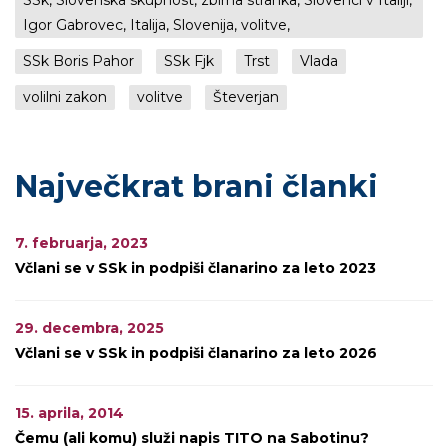
SSk, Slovenska skupnost, zbirna stranka, Slovenci v Italiji,
Igor Gabrovec, Italija, Slovenija, volitve,
SSk Boris Pahor
SSk Fjk
Trst
Vlada
volilni zakon
volitve
Števerjan
Največkrat brani članki
7. februarja, 2023
Včlani se v SSk in podpiši članarino za leto 2023
29. decembra, 2025
Včlani se v SSk in podpiši članarino za leto 2026
15. aprila, 2014
Čemu (ali komu) služi napis TITO na Sabotinu?