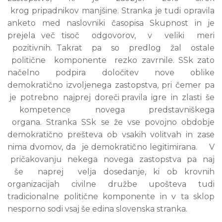
krog pripadnikov manjšine. Stranka je tudi opravila
anketo med naslovniki časopisa Skupnost in je
prejela več tisoč odgovorov, v veliki meri
pozitivnih. Takrat pa so predlog žal ostale
politične komponente rezko zavrnile. SSk zato
načelno podpira določitev nove oblike
demokratično izvoljenega zastopstva, pri čemer pa
je potrebno najprej doreči pravila igre in zlasti še
kompetence novega predstavniškega
organa. Stranka SSk se že vse povojno obdobje
demokratično prešteva ob vsakih volitvah in zase
nima dvomov, da je demokratično legitimirana. V
pričakovanju nekega novega zastopstva pa naj
še naprej velja dosedanje, ki ob krovnih
organizacijah civilne družbe upošteva tudi
tradicionalne politične komponente in v ta sklop
nesporno sodi vsaj še edina slovenska stranka.