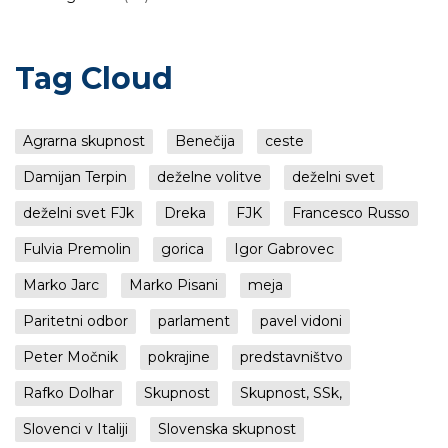
Tag Cloud
Agrarna skupnost
Benečija
ceste
Damijan Terpin
deželne volitve
deželni svet
deželni svet FJk
Dreka
FJK
Francesco Russo
Fulvia Premolin
gorica
Igor Gabrovec
Marko Jarc
Marko Pisani
meja
Paritetni odbor
parlament
pavel vidoni
Peter Močnik
pokrajine
predstavništvo
Rafko Dolhar
Skupnost
Skupnost, SSk,
Slovenci v Italiji
Slovenska skupnost