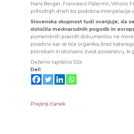
Hans Berger, Francesco Palermo, Vittorio Fra
prihodnjih dneh bo podobna interpelacija vl
Slovenska skupnost tudi ocenjuje, da s
določila mednarodnih pogodb in evropsk
pomembnih pravnih dokumentov ne more biti 
posebno kar se tiče organika, brez katereg
potrebam in istočasno zvest poslanstvu, ki g
Deželno tajništvo SSk
Deli
Prejšnji članek