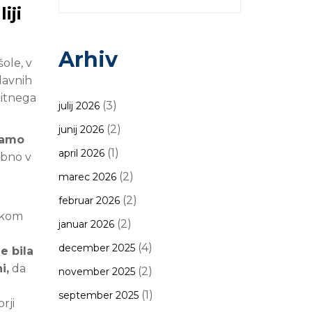
iji
Arhiv
ole, v
lavnih
čitnega
(3)
julij 2026
(2)
junij 2026
 samo
(1)
april 2026
sebno v
(2)
marec 2026
(2)
februar 2026
ikom
(2)
januar 2026
(4)
december 2025
e bila
i,
da
(2)
november 2025
(1)
september 2025
rji