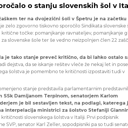
ročalo o stanju slovenskih šol v Ital
žaškem ter na dvojezični šoli v Špetru je na začetku
 je zelo zgovorno tiskovno sporočilo Sindikata slovenske š
 kritične točke: pomanjkanje ravnateljev, pomanjkanje g
a za slovenske šole ter še vedno neizpolnjen člen 22 zaš
 je tako stanje preveč kritično, da bi lahko ostalo
radi dejstva, da se iskanje rešitev vleče že nekaj let in po
ega šolstva je pomembno te kritičnosti izpostaviti tudi v
 omenjeno stanje predstavila parlamentarnim predstavn
m SSk Damijanom Terpinom, senatorjem Karlom
rjem je bil sestavljen tekst, na podlagi, katerega j
na interpelacija ministrici za šolstvo Stefaniji Giannin
kritičnosti slovenskega šolstva v Italiji. Prvi podpisnik
e SVP, senator Karl Zeller, sopodpisniki pa so tudi senato