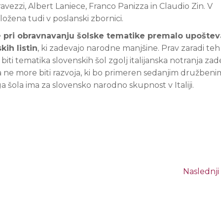
vezzi, Albert Laniece, Franco Panizza in Claudio Zin. V
ožena tudi v poslanski zbornici.
e pri obravnavanju šolske tematike premalo upoštev
ih listin
, ki zadevajo narodne manjšine. Prav zaradi teh
tematika slovenskih šol zgolj italijanska notranja zade
a ne more biti razvoja, ki bo primeren sedanjim družbeni
a šola ima za slovensko narodno skupnost v Italiji.
Naslednji