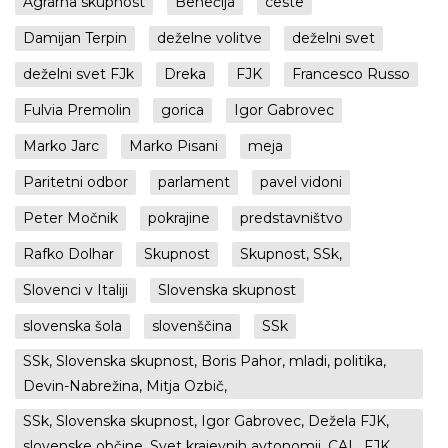
Agrarna skupnost
Benečija
ceste
Damijan Terpin
deželne volitve
deželni svet
deželni svet FJk
Dreka
FJK
Francesco Russo
Fulvia Premolin
gorica
Igor Gabrovec
Marko Jarc
Marko Pisani
meja
Paritetni odbor
parlament
pavel vidoni
Peter Močnik
pokrajine
predstavništvo
Rafko Dolhar
Skupnost
Skupnost, SSk,
Slovenci v Italiji
Slovenska skupnost
slovenska šola
slovenščina
SSk
SSk, Slovenska skupnost, Boris Pahor, mladi, politika,
Devin-Nabrežina, Mitja Ozbič,
SSk, Slovenska skupnost, Igor Gabrovec, Dežela FJK,
slovenske občine, Svet krajevnih avtonomij, CAL, FJK,