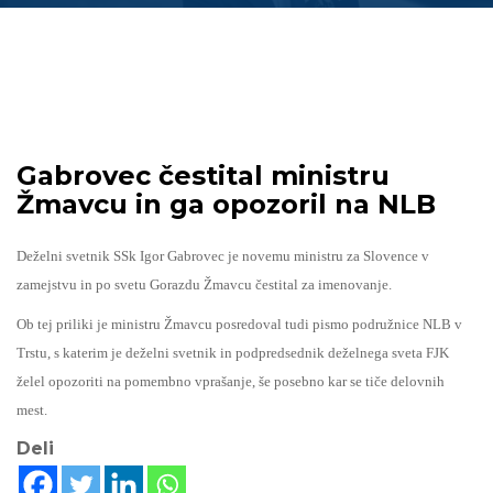
Gabrovec čestital ministru
Žmavcu in ga opozoril na NLB
Deželni svetnik SSk Igor Gabrovec je novemu ministru za Slovence v
zamejstvu in po svetu Gorazdu Žmavcu čestital za imenovanje.
Ob tej priliki je ministru Žmavcu posredoval tudi pismo podružnice NLB v
Trstu, s katerim je deželni svetnik in podpredsednik deželnega sveta FJK
želel opozoriti na pomembno vprašanje, še posebno kar se tiče delovnih
mest.
Deli