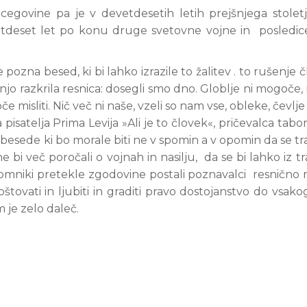
cegovine pa je v devetdesetih letih prejšnjega stolet
petdeset let po konu druge svetovne vojne in posledic
pozna besed, ki bi lahko izrazile to žalitev . to rušenje 
jo razkrila resnica: dosegli smo dno. Globlje ni mogoče, 
misliti. Nič več ni naše, vzeli so nam vse, obleke, čevlje
isatelja Prima Levija »Ali je to človek«, pričevalca tabor
esede ki bo morale biti ne v spomin a v opomin da se tr
ne bi več poročali o vojnah in nasilju, da se bi lahko iz t
pomniki pretekle zgodovine postali poznavalci resnično
poštovati in ljubiti in graditi pravo dostojanstvo do vsak
 je zelo daleč.