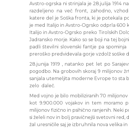
Avstro-ogrska ni strinjala je 28.julija 1914
razdeljeno na več front, zahodno, vzhodn
katere del je Soška fronta, ki je potekala
je med Italijo in Avstro-Ogrsko odprla 600 k
Italijo in Avstro-Ogrsko preko Tirolskih Dolom
Jadransko morje. Kako so se boji na tej bojni
padli številni slovenski fantje pa spominj
preroško predvidevala gorje vzdolž soške 
28.junija 1919 , natanko pet let po Saraj
pogodbo. Na grobovih skoraj 9 milijonov žrt
sanjala utemeljita moderne Evrope to sta bra
zelo daleč.
Med vojno je bilo mobiliziranih 70 milijonov 
kot 9.900.000 vojakov in tem moramo pri
milijonov fizično in psihično ranjenih. Nek
si želeli nov in bolj pravičnejši svetovni red,
žal uresničile saj je izbruhnila nova velika 