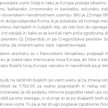
 napovedala vojno Srbiji in tako je Evropa postala obsežno 
o, balkansko črnomorsko in kavkaško, solunsko, itali
 po slovenskem narodnostnem ozemlju .Bilo je 23.maja 191
m dolga italijanska fronta, ki je potekala od tromeje med
itov, Karnijskih in Julijskih Alp, ob reki Soči do njenega 
 črti odvijali, in kako so se končali nam priča zgodovina, 
a pesnitev Oj Doberdob, in pa Gregorčičeva pesnitev Soč
doline, da omenim samo tiste najodmevnejše.
evskem atentatu so v francoskem Versaillesu podpisali 
ev je zrasla tako imenovana nova Evropa, do tiste o kater
ta Roselli, torej Evrope narodov in narodnosti pa je bilo
ljudi, na različnih bojiščih po vsem svetu je za zmeraj os
šteti še 7.750.00 za vedno pogrešanih in nekaj več
i poročevalec je ob podpisu mirovne pogodbe rekel »po vo
 dobili pa smo starega«, in slutnje so se po dvajsetih letih 
in krvava vojna. To pa je žal drugo poglavje zgodovine člov