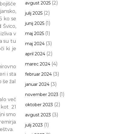
(2)
avgust 2025
bojišče
jansko,
(2)
julij 2025
5 ko se
(1)
junij 2025
 Švico,
(1)
izliva v
maj 2025
da su tu
(3)
maj 2024
i ki je
(2)
april 2024
(4)
marec 2024
mirovno
i i sta
(3)
februar 2024
 še žal
(3)
januar 2024
(1)
november 2023
talo več
(2)
oktober 2023
 kot 21
jni smo
(3)
avgust 2023
premirja
(1)
julij 2023
eštva.