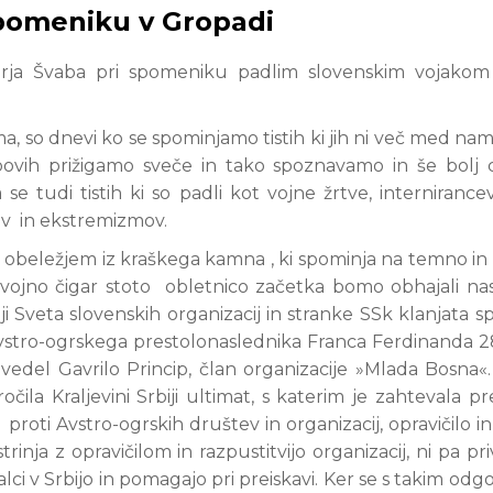
spomeniku v Gropadi
orja Švaba pri spomeniku padlim slovenskim vojakom 
ma, so dnevi ko se spominjamo tistih ki jih ni več med nami
robovih prižigamo sveče in tako spoznavamo in še bolj
se tudi tistih ki so padli kot vojne žrtve, internirancev
ov in ekstremizmov.
obeležjem iz kraškega kamna , ki spominja na temno in
 vojno čigar stoto obletnico začetka bomo obhajali na
ji Sveta slovenskih organizacij in stranke SSk klanjata 
avstro-ogrskega prestolonaslednika Franca Ferdinanda 28
zvedel Gavrilo Princip, član organizacije »Mlada Bosna«.
ročila Kraljevini Srbiji ultimat, s katerim je zahtevala pr
oti Avstro-ogrskih društev in organizacij, opravičilo in 
rinja z opravičilom in razpustitvijo organizacij, ni pa pri
lci v Srbijo in pomagajo pri preiskavi. Ker se s takim od