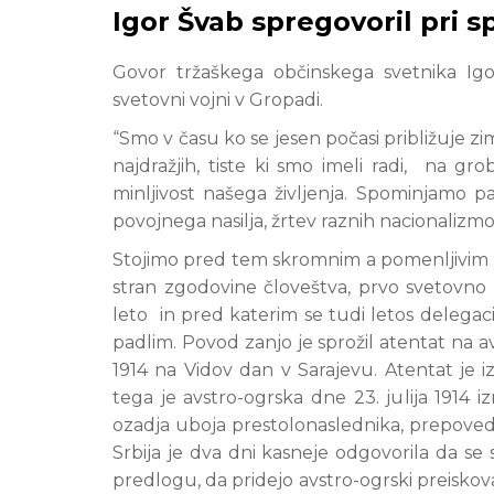
Igor Švab spregovoril pri 
Govor tržaškega občinskega svetnika Ig
svetovni vojni v Gropadi.
“Smo v času ko se jesen počasi približuje zi
najdražjih, tiste ki smo imeli radi, na g
minljivost našega življenja. Spominjamo pa 
povojnega nasilja, žrtev raznih nacionalizm
Stojimo pred tem skromnim a pomenljivim 
stran zgodovine človeštva, prvo svetovno
leto in pred katerim se tudi letos delegaci
padlim. Povod zanjo je sprožil atentat na 
1914 na Vidov dan v Sarajevu. Atentat je i
tega je avstro-ogrska dne 23. julija 1914 iz
ozadja uboja prestolonaslednika, prepoved pr
Srbija je dva dni kasneje odgovorila da se st
predlogu, da pridejo avstro-ogrski preiskova