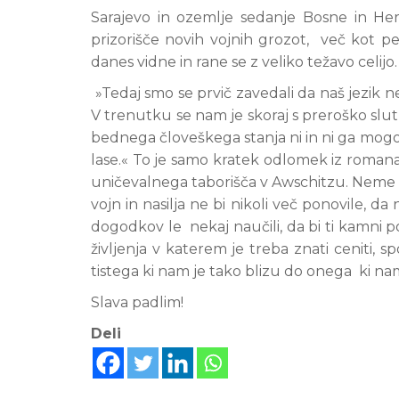
Sarajevo in ozemlje sedanje Bosne in Her
prizorišče novih vojnih grozot, več kot 
danes vidne in rane se z veliko težavo celijo.
»Tedaj smo se prvič zavedali da naš jezik ne 
V trenutku se nam je skoraj s preroško slutn
bednega človeškega stanja ni in ni ga mogoče 
lase.« To je samo kratek odlomek iz romana p
uničevalnega taborišča v Awschitzu. Neme b
vojn in nasilja ne bi nikoli več ponovile, da 
dogodkov le nekaj naučili, da bi ti kamni 
življenja v katerem je treba znati ceniti, s
tistega ki nam je tako blizu do onega ki nam
Slava padlim!
Deli