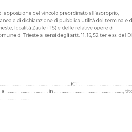
i apposizione del vincolo preordinato all’esproprio,
ea e di dichiarazione di pubblica utilità del terminale d
rieste, località Zaule (TS) e delle relative opere di
une di Trieste ai sensi degli artt. 11, 16, 52 ter e ss. del 
……………………………………………………………………..(C.F. ………………………………………
e a ………………………………… in ………………………………………………………., tito
……………………………..