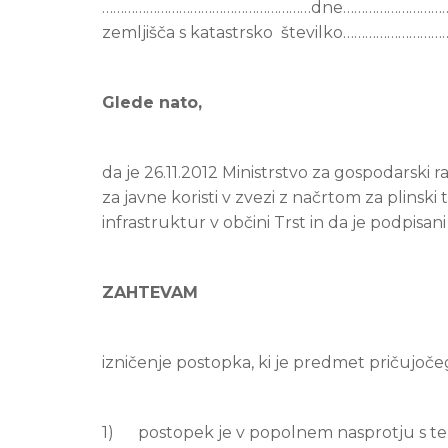
…………………………………………………dne…………………………………
zemljišča s katastrsko številko……………………
Glede nato,
da je 26.11.2012 Ministrstvo za gospodarski r
za javne koristi v zvezi z načrtom za plinsk
infrastruktur v občini Trst in da je podpisa
ZAHTEVAM
izničenje postopka, ki je predmet pričujoče
1) postopek je v popolnem nasprotju s tem,