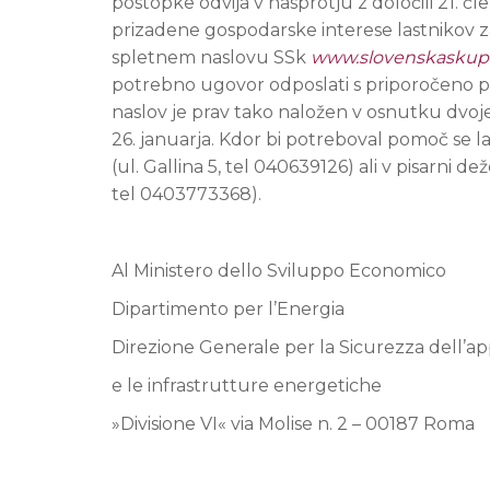
postopke odvija v nasprotju z določili 21. č
prizadene gospodarske interese lastnikov za
spletnem naslovu SSk
www.slovenskaskup
potrebno ugovor odposlati s priporočeno poš
naslov je prav tako naložen v osnutku dvoj
26. januarja. Kdor bi potreboval pomoč se l
(ul. Gallina 5, tel 040639126) ali v pisarni 
tel 0403773368).
Al Ministero dello Sviluppo Economico
Dipartimento per l’Energia
Direzione Generale per la Sicurezza dell’
e le infrastrutture energetiche
»Divisione VI« via Molise n. 2 – 00187 Roma