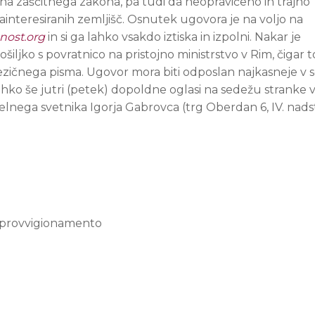
lena zaščitnega zakona, pa tudi da neopravičeno in trajno
interesiranih zemljišč. Osnutek ugovora je na voljo na
nost.org
in si ga lahko vsakdo iztiska in izpolni. Nakar je
iljko s povratnico na pristojno ministrstvo v Rim, čigar 
ezičnega pisma. Ugovor mora biti odposlan najkasneje v 
ahko še jutri (petek) dopoldne oglasi na sedežu stranke 
deželnega svetnika Igorja Gabrovca (trg Oberdan 6, IV. nads
approvvigionamento