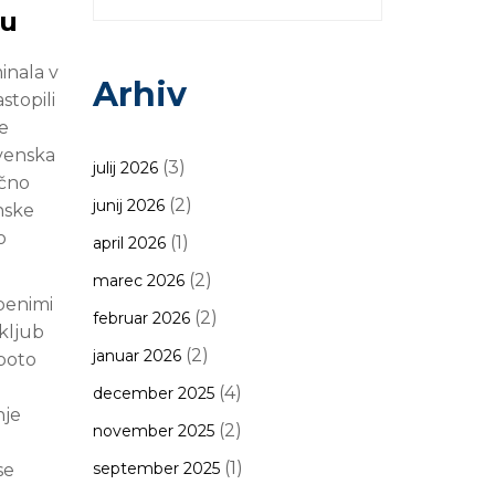
du
inala v
Arhiv
stopili
se
ovenska
(3)
julij 2026
očno
(2)
junij 2026
nske
o
(1)
april 2026
(2)
marec 2026
benimi
(2)
februar 2026
 kljub
(2)
januar 2026
oboto
(4)
december 2025
nje
(2)
november 2025
(1)
september 2025
se