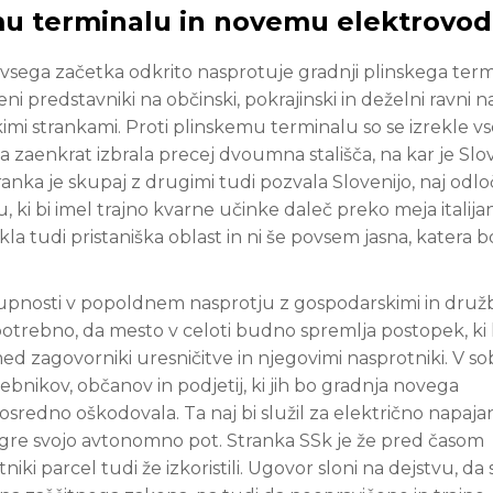
mu terminalu in novemu elektrovo
vsega začetka odkrito nasprotuje gradnji plinskega term
ni predstavniki na občinski, pokrajinski in deželni ravni na
kimi strankami. Proti plinskemu terminalu so se izrekle v
 zaenkrat izbrala precej dvoumna stališča, na kar je Sl
ranka je skupaj z drugimi tudi pozvala Slovenijo, naj odl
, ki bi imel trajno kvarne učinke daleč preko meja italija
kla tudi pristaniška oblast in ni še povsem jasna, katera b
kupnosti v popoldnem nasprotju z gospodarskimi in druž
e potrebno, da mesto v celoti budno spremlja postopek, ki
d zagovorniki uresničitve in njegovimi nasprotniki. V s
ebnikov, občanov in podjetij, ki jih bo gradnja novega
sredno oškodovala. Ta naj bi služil za električno napaja
 gre svojo avtonomno pot. Stranka SSk je že pred časom
niki parcel tudi že izkoristili. Ugovor sloni na dejstvu, da 