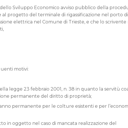
ro dello Sviluppo Economico avviso pubblico della procedu
 al progetto del terminale di rigassificazione nel porto di
sione elettrica nel Comune di Trieste, e che lo scrivente 
i,
guenti motivi:
della legge 23 febbraio 2001, n. 38 in quanto la servitù co
ione permanente del diritto di proprietà;
danno permanente per le colture esistenti e per l’econom
odotto in oggetto nel caso di mancata realizzazione del