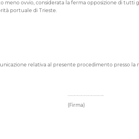
 meno ovvio, considerata la ferma opposizione di tutti gl
rità portuale di Trieste.
municazione relativa al presente procedimento presso la 
…………..
rma)