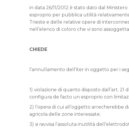
in data 26/11/2012 è stato dato dal Ministe
esproprio per pubblica utilità relativamente
Trieste e delle relative opere di interconnes
nell’elenco di coloro che vi sono assoggettat
CHIEDE
l’annullamento dell’iter in oggetto per i se
1) violazione di quanto disposto dall’art. 21 
configura de facto un esproprio con limitaz
2) l’opera di cui all’oggetto arrecherebbe 
agricola delle zone interessate;
3) si ravvisa l’assoluta inutilità dell’elettr