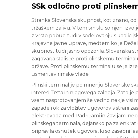
SSk odločno proti plinske
Stranka Slovenska skupnost, kot znano, od 
tržaškem zalivu. V tem smislu so njeni izvolje
z vrsto pobud tudi v sodelovanju s koalicijs
krajevne javne uprave, medtem ko je Dežela
skupnost tudi jasno opozorila. Slovenska st
zagovarja stališče proti plinskemu terminalu
države. Proti plinskemu terminalu se je izre
usmeritev rimske vlade.
Plinski terminal je po mnenju Slovenske s
interesi Trsta in njegovega zaledja. Zato j
vsem nasprotovanjem še vedno nekje visi me
zapade rok za vložitev ugovorov s strani zas
elektrovoda med Padričami in Žavljami nepo
plinskega terminala, dejansko pa za enkrat
pripravila osnutek ugovora, ki so zasebni last