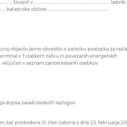
., bivajoč v ………………………………………………………………. lastnik
………. katastrske občine ………………………………………………….
azvoj objavilo javno obvestilo o začetku postopka za razla
i terminal v Tržaškem zalivu in povezanih energetskih
ni vključen v seznam zainteresiranih osebkov
ga dopisa zaradi sledečih razlogov:
 kar predvideva 21. člen zakona z dne 23. februarja 200