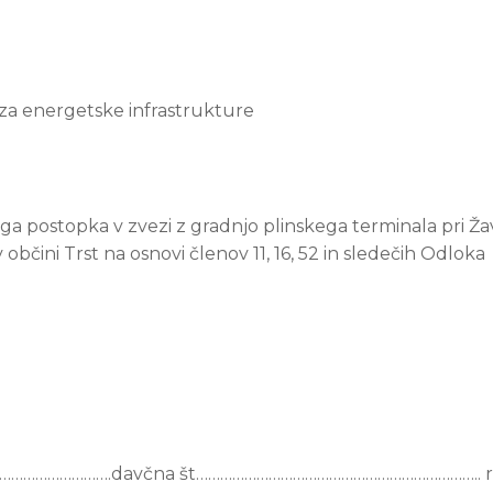
 za energetske infrastrukture
ga postopka v zvezi z gradnjo plinskega terminala pri Ža
 občini Trst na osnovi členov 11, 16, 52 in sledečih Odloka
…………………….davčna št…………………………………………………………….. ro